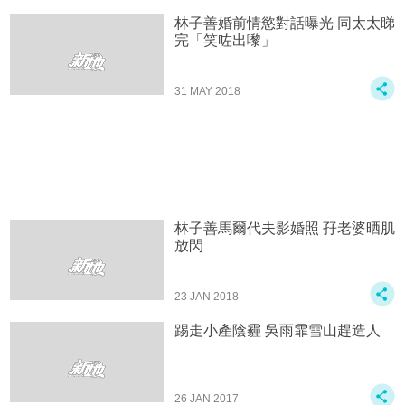
林子善婚前情慾對話曝光 同太太睇
完「笑咗出嚟」
31 MAY 2018
林子善馬爾代夫影婚照 孖老婆晒肌
放閃
23 JAN 2018
踢走小產陰霾 吳雨霏雪山趕造人
26 JAN 2017