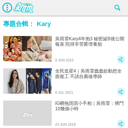
專題合輯：
Kary
吳雨霏Kary4年抱3 秘密誕B後公開
報喜 陀得辛苦匿埋養胎
9 JUN 2022
全民造星4｜吳雨霏蠢蠢欲動想全
面復工 不請自薦做導師
8 JUL 2021
IG晒拖囝囝小手相｜吳雨霏：搏鬥
10幾個小時
25 JUN 2018