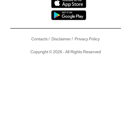
/
/
Contacts
Disclaimer
Privacy Policy
Copyright © 2026 - All Rights Reserved
現時深夜重播的《義不容情》一眾主角固然好演技，但配角同
樣出色，劉錫明係其中一個，劇中飾演富二代倪俊傑，年青有
為但最後被車撞死，雖然只係出場幾集，但戲份極搶，以當年
作為新人的他表現不俗！
睇返劉錫明喺90年代被捧為無綫當紅小生，只是當年因為同周
慧敏合拍《烏金血劍》傳緋聞，搞到Vivian男友倪震好嬲因而