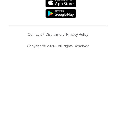
/
/
Contacts
Disclaimer
Privacy Policy
Copyright © 2026 - All Rights Reserved
去年憑電視劇《不懂撒嬌的女人》，在TVB馬來西亞星光薈萃
頒獎禮封后的宣萱，演技民望高企，是今年台慶頒獎禮視后頂
頭大熱，贏面遠遠拋離一眾對手。離開無綫五年，去年重返娘
家拍了兩套大熱劇集，宣萱人氣再次急升，由於工作應接不
暇，去年她就同昔日合作無間的古天樂續緣，加盟古仔旗下的
經理人公司，原來古天樂為撐好拍檔，同TVB尚欠一套劇集的