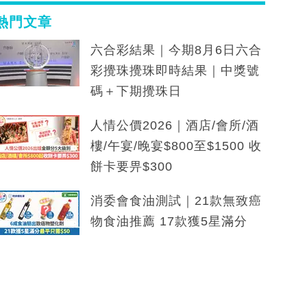
熱門文章
六合彩結果｜今期8月6日六合
彩攪珠攪珠即時結果｜中獎號
碼＋下期攪珠日
人情公價2026｜酒店/會所/酒
樓/午宴/晚宴$800至$1500 收
餅卡要畀$300
消委會食油測試｜21款無致癌
物食油推薦 17款獲5星滿分