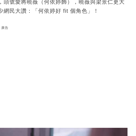
，頭號愛將曉薇（何依婷飾），曉薇與梁景仁更大
民大讚：「何依婷好 fit 個角色」！
廣告