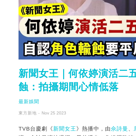
新聞女王｜何依婷演活二五
蝕：拍攝期間心情低落
最新娛聞
東方新地
Nov 25 2023
TVB台慶劇《
新聞女王
》熱播中，由
佘詩曼
、