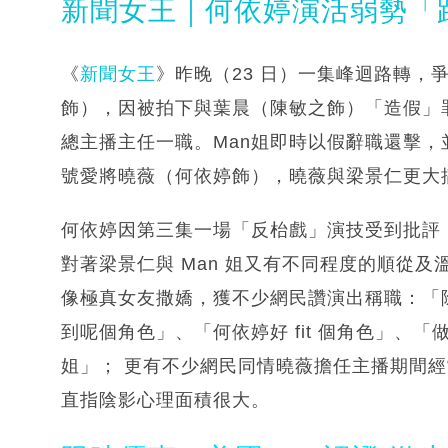
新聞女王｜何依婷演活弱勢「
《
新聞女王
》昨晚（23 日）一集峰迴路轉，爭贏
飾），因被拍下與葉晨（陳敏之飾）「造假」
總主播主任一職。Man姐即時以假辭職還擊，
號愛將曉薇（何依婷飾），曉薇與梁景仁更大
何依婷因第三集一場「反枱戲」演技受到批評
對著梁景仁與 Man 姐又有不同程度的順從
像極真女友撒嬌，獲不少網民讚演出稱職：「除咗何
到呢個角色」、「何依婷好 fit 個角色」、
姐」； 更有不少網民同情曉薇擔任主播期間經常
直指陰影心理面積很大。