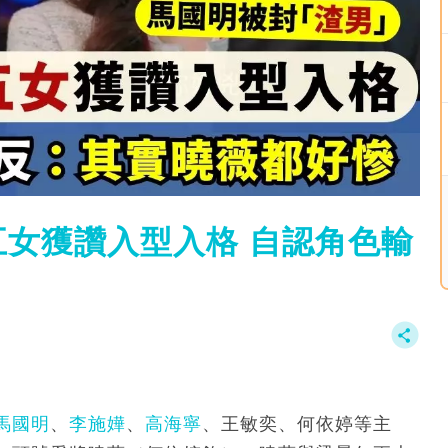
女獲讚入型入格 自認角色輸
馬國明
、
李施嬅
、
高海寧
、王敏奕、何依婷等主