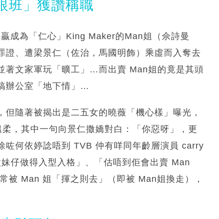
跟班」獲讚稱職
成為「仁心」King Maker的Man姐（佘詩曼
罪證、遭梁景仁（佐治，馬國明飾）乘虛而入奪去
並著文家軍玩「曠工」…而出賣 Man姐的竟是其頭
搞辦公室「地下情」…
，但隨著被揭出是二五女的曉薇「機心樣」曝光，
及溫柔，其中一句向景仁撒嬌對白：「你惡呀」，更
依婷諗唔到 TVB 仲有咩同年齡層演員 carry
「做妹仔做得入型入格」、「估唔到佢會出賣 Man
被 Man 姐「揮之則去」（即被 Man姐換走），