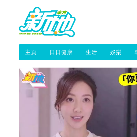
主頁
日日健康
生活
娛樂