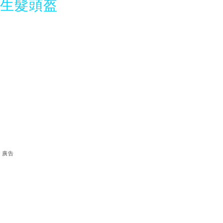
光生髮頭盔
廣告