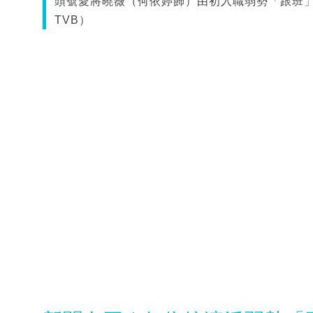
頭號愛將曉薇（何依婷飾）由初入職弱勢「跟班
TVB）