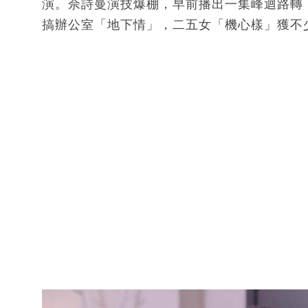
演。佘詩曼演技爆棚，早前播出一集峰迴路轉
搞辦公室「地下情」，二五女「機心樣」獲不少網