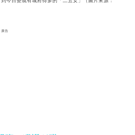
」到今日變成有城府得多的「二五女」（圖片來源：
廣告