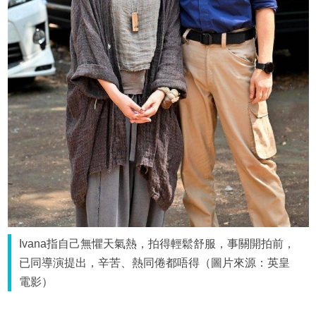
Ivana指自己無懼天氣熱，拍得輕鬆舒服，事關開拍前，
已同導演提出，辛苦、熱同倦都唔得（圖片來源：英皇
電影）