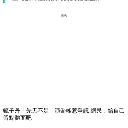
廣告
甄子丹「先天不足」演喬峰惹爭議 網民：給自己
留點體面吧