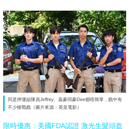
同是押運組隊員Jeffrey、嘉豪同豪Dee都唔簡單，戲中有
不少槍戰戲（圖片來源：英皇電影）
限時優惠：美國FDA認證 激光生髮頭盔