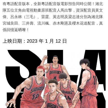
有粵語配音版本，全新粵語配音版電影預告同時公開！湘北
隊五位主角由電視動畫原班配音人馬出撃，資深配音員黃文
偉、呂永林（三毛）、雷霆、黃志明及梁志達分別為湘北隊
宮城良田、三井壽、流川楓、赤木剛憲及櫻木花道配音，真
係回憶返晒嚟！
上映日期：2023 年 1 月 12 日