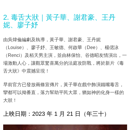
2. 毒舌大狀｜黃子華、謝君豪、王丹
妮、廖子妤
由吳煒倫編劇及執導，黃子華、謝君豪、王丹妮
（Louise）、廖子妤、王敏德、何啟華（Dee）、楊偲泳
（Renci）及栢天男主演，並由林保怡、谷德昭友情演出，一
場激動人心，讓觀眾驚喜萬分的法庭攻防戰，將於新片《毒
舌大狀》中震撼呈現！
早前官方已發放兩條宣傳片，黃子華在戲中飾演鐵嘴毒舌，
攣都可以拗番直，落力幫助平民大眾，猶如神的化身一樣的
大狀！
上映日期：2023 年 1 月 21 日（年三十）