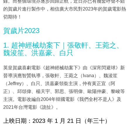
錄。而整個環境亦逐步回歸正軌，近日亦已有幾套呼聲不錯
的賀歲片進行製作中，相信廣大市民對2023年的賀歲電影熱
切期待！
賀歲片2023
1. 超神經械劫案下｜張敬軒、王菀之、
魏浚笙、洪嘉豪、白只
英皇賀歲喜劇電影《超神經械劫案下》由《深宵閃避球》新
晉導演應智贇執導，張敬軒、王菀之（Ivana）、魏浚笙
（Jeffrey）、白只、洪嘉豪領銜主演，仲有黃正宜（阿
正）、邱頌偉、楊天宇、郭思、張明偉、歐陽仲豪、黎峻等
主演。電影改編自2004年韓國電影《我們全村不是人》及
2021年台灣電影《詭扯》。
上映日期：2023 年 1 月 21 日（年三十）