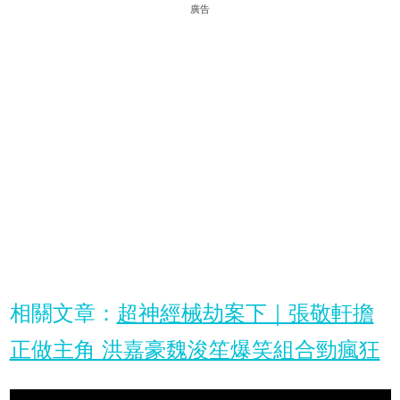
廣告
相關文章：
超神經械劫案下｜張敬軒擔
正做主角 洪嘉豪魏浚笙爆笑組合勁瘋狂