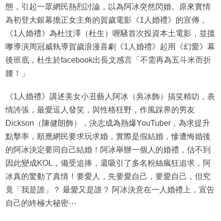
態，引起一眾網民熱烈討論，以為阿冰突然閃婚。原來實情
為初登大銀幕擔正女主角的賀歲電影《1人婚禮》的宣傳，
《1人婚禮》為杜汶澤（杜生）喱騷首次投資本土電影，並搵
嚟導演周冠威執導賀歲浪漫喜劇《1人婚禮》起用《幻愛》幕
後班底，杜生於facebook出長文感言「不需再為五斗米而折
腰！」
《1人婚禮》講述美女小丑藝人阿冰（吳冰飾）搞笑精叻，表
情誇張，最愛逗人發笑，與性格狂野，作風踩界的男友
Dickson（陳健朗飾），決志成為熱爆YouTuber，為求提升
點擊率，順應網民要求玩求婚，實際是假結婚，慘遭悔婚後
的阿冰決定要同自己結婚！阿冰舉辦一個人的婚禮，估不到
因此變成KOL，備受追捧，還吸引了多名粉絲瘋狂追求，阿
冰真的驚動了真情！要愛人，先要愛自己，要愛自己，但究
竟「我是誰」？ 最愛又是誰？ 阿冰決意在一人婚禮上，宣告
自己的終極大秘密⋯