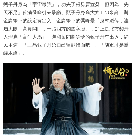
甄子丹身為「宇宙最強」，功夫了得毋庸置疑，但因為「先
天不足」飾演喬峰引來爭議。甄子丹身高大約1.73米高，與
金庸筆下的設定有出入。金庸筆下的喬峰是「身材魁偉，濃
眉大眼，高鼻闊口，一張四方的國字臉」，加上是北方契丹
人理應「高牛大馬」，與和葉問劃等號的甄子丹有出入，網
民不滿：「王晶甄子丹給自己留點體面吧」、「胡軍才是喬
峰本峰」。