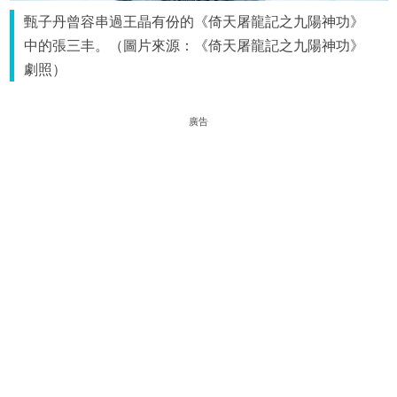
甄子丹曾容串過王晶有份的《倚天屠龍記之九陽神功》
中的張三丰。（圖片來源：《倚天屠龍記之九陽神功》
劇照）
廣告