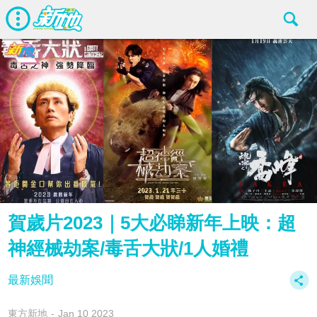
賀歲片2023｜5大必睇新年上映：超
神經械劫案/毒舌大狀/1人婚禮
最新娛聞
東方新地
Jan 10 2023