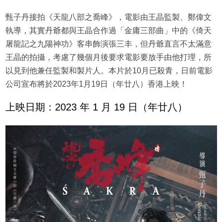
甄子丹接拍《天龍八部之喬峰》，電影由王晶監製、鄭偉文
執導，其實丹爺都與王晶合作過「金庸三部曲」中的《倚天
屠龍記之九陽神功》客串飾演張三丰，但丹爺直言不太滿意
王晶的拍攝，考慮了幾個月後要求電影要放手由他打理，所
以見到他兼任監製和製片人。本片於10月已殺青，日前電影
公司宣布將於2023年1月19日（年廿八）香港上映！
上映日期：2023 年 1 月 19 日（年廿八）