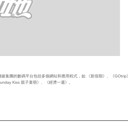
傳媒集團的數碼平台包括多個網站和應用程式，如
《新假期》
、
《GOtri
unday Kiss 親子童萌》
、
《經濟一週》
。
急症室輪
候時間
（最後更新時間 2026年8月6日 下
亭玉立，陳奕迅同
午4時00分）
至有第三者，不過