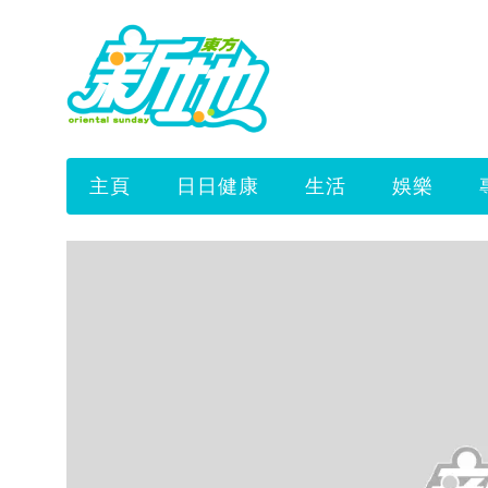
主頁
日日健康
生活
娛樂