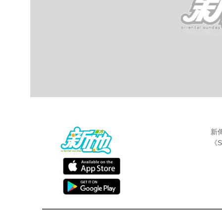
新
《S
最新娛聞
東方新地編輯部
Oct 7 2018
96年拍拖、如今連個女康堤都已經14歲亭
徐濠縈呢一對夫婦曾經傳過情變、離 婚甚