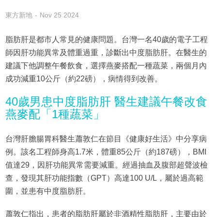
東方新地
Nov 25 2024
脂肪肝是都市人常見的健康問題。台灣一名40歲的電子工程
師因肝功能異常及體重過重，診斷出中度脂肪肝。在醫生的
建議下他調整午餐飲食，選擇燕麥搭配一種蔬菜，兩個月內
成功減重10公斤（約22磅），病情得到改善。
40歲男患中度脂肪肝 醫生建議午餐改食
燕麥配「1種蔬菜」
台灣肝膽腸胃科醫生蕭敦仁在節目《健康好生活》中分享病
例。該名工程師身高1.7米，體重85公斤（約187磅），BMI
值達29，因肝功能異常需要減重。經過抽血及腹部超聲波檢
查，發現其肝功能指數（GPT）高達100 U/L，屬於過高範
圍，並患有中度脂肪肝。
蕭敦仁指出，患者的脂肪肝屬於非酒精性脂肪肝，主要由於