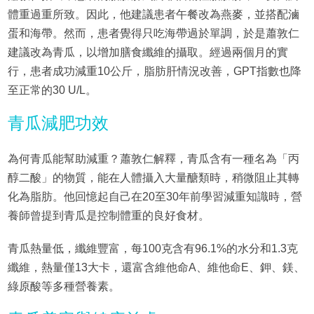
體重過重所致。因此，他建議患者午餐改為燕麥，並搭配滷
蛋和海帶。然而，患者覺得只吃海帶過於單調，於是蕭敦仁
建議改為青瓜，以增加膳食纖維的攝取。經過兩個月的實
行，患者成功減重10公斤，脂肪肝情況改善，GPT指數也降
至正常的30 U/L。
青瓜減肥功效
為何青瓜能幫助減重？蕭敦仁解釋，青瓜含有一種名為「丙
醇二酸」的物質，能在人體攝入大量醣類時，稍微阻止其轉
化為脂肪。他回憶起自己在20至30年前學習減重知識時，營
養師曾提到青瓜是控制體重的良好食材。
青瓜熱量低，纖維豐富，每100克含有96.1%的水分和1.3克
纖維，熱量僅13大卡，還富含維他命A、維他命E、鉀、鎂、
綠原酸等多種營養素。