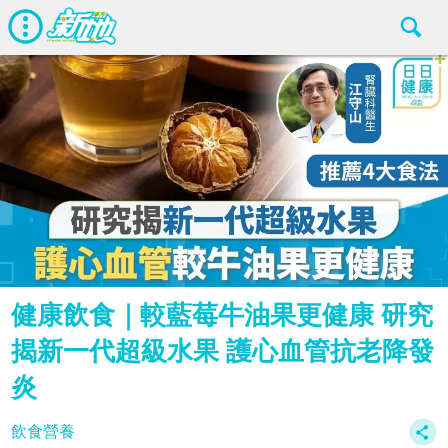
健康飲食｜較藍莓牛油果更健康 研究
揭新一代超級水果 護心血管抗老降發
炎
飲食營養