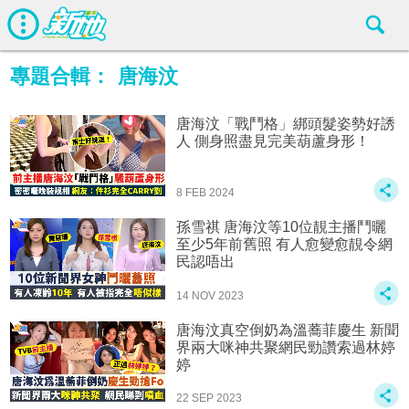
專題合輯：
唐海汶
唐海汶「戰鬥格」綁頭髮姿勢好誘
人 側身照盡見完美葫蘆身形！
8 FEB 2024
孫雪祺 唐海汶等10位靚主播鬥曬
至少5年前舊照 有人愈變愈靚令網
民認唔出
14 NOV 2023
唐海汶真空倒奶為溫蕎菲慶生 新聞
界兩大咪神共聚網民勁讚索過林婷
婷
22 SEP 2023