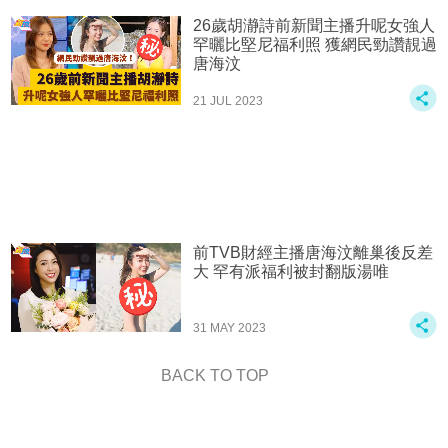
26歲胡瀞詩前新聞主播升呢女強人
罕曬比堅尼福利照 獲網民勁讚靚過
唐海汶
21 JUL 2023
前TVB財經主播唐海汶離巢後反差
大 罕有派福利被封翻版湯唯
31 MAY 2023
BACK TO TOP