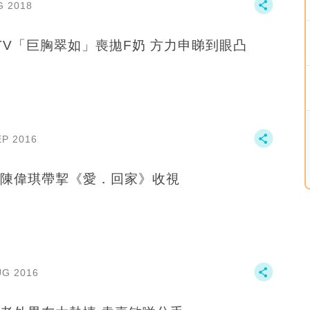
G 2018
uTV「巨胸翠如」喪拋F奶 方力申睇到眼凸
EP 2016
陳偉琪帶挈《愛．回家》收視
UG 2016