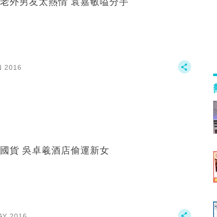
老外男友太熱情 袁嘉敏嗌分手
N 2016
國貨 吳卓羲酒店偷運新女
AY 2016