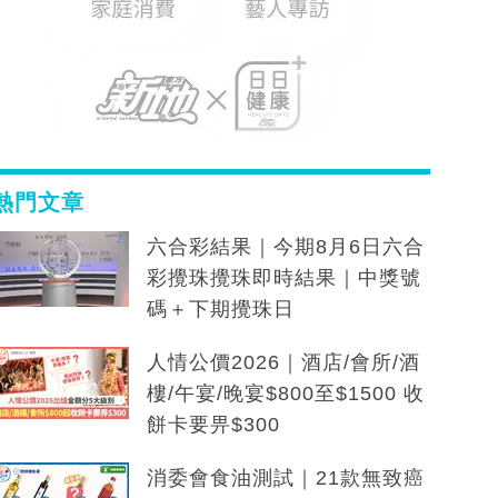
熱門文章
六合彩結果｜今期8月6日六合
彩攪珠攪珠即時結果｜中獎號
碼＋下期攪珠日
人情公價2026｜酒店/會所/酒
樓/午宴/晚宴$800至$1500 收
餅卡要畀$300
消委會食油測試｜21款無致癌