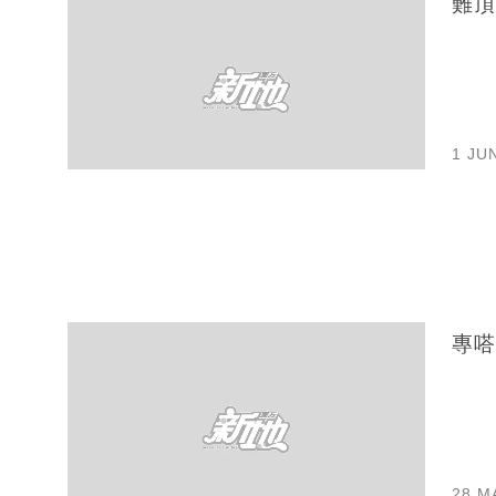
難頂
1 JU
專嗒
28 M