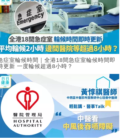
急症室輪候時間｜全港18間急症室輪候時間即
時更新 一度輪候超過8小時？