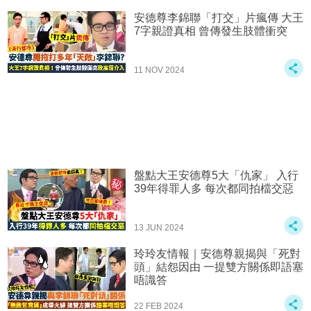
安德尊李錦聯「打交」片瘋傳 大王
7字親證真相 曾傳發生肢體衝突
11 NOV 2024
盤點大王安德尊5大「仇家」 入行
39年得罪人多 每次都同拍檔交惡
13 JUN 2024
玲玲友情報｜安德尊親揭與「死對
頭」結怨因由 一提雙方關係即語塞
唔識答
22 FEB 2024