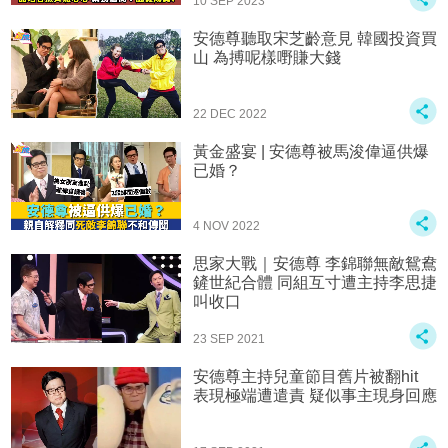
10 SEP 2023
安德尊聽取宋芝齡意見 韓國投資買
山 為搏呢樣嘢賺大錢
22 DEC 2022
黃金盛宴 | 安德尊被馬浚偉逼供爆
已婚？
4 NOV 2022
思家大戰｜安德尊 李錦聯無敵鴛鴦
鏟世紀合體 同組互寸遭主持李思捷
叫收口
23 SEP 2021
安德尊主持兒童節目舊片被翻hit
表現極端遭遣責 疑似事主現身回應