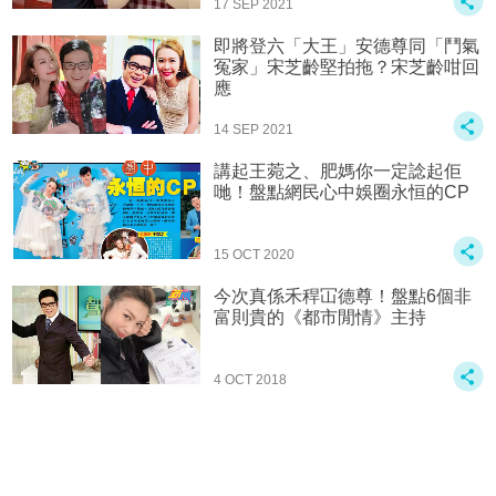
17 SEP 2021
即將登六「大王」安德尊同「鬥氣
冤家」宋芝齡堅拍拖？宋芝齡咁回
應
14 SEP 2021
講起王菀之、肥媽你一定諗起佢
哋！盤點網民心中娛圈永恒的CP
15 OCT 2020
今次真係禾稈冚德尊！盤點6個非
富則貴的《都市閒情》主持
4 OCT 2018