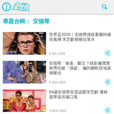
專題合輯：
安德尊
世界盃2026｜安德尊撞樣夏蘭特爆
笑瘋傳 宋芝齡都被拉落水
6 JUL 2026
安德尊「偷食」斷正？錄影廠攬實
林秀怡被「撞破」 嚇到腳軟跌地真
相曝光
5 JUN 2026
64歲安德尊首度認愛宋芝齡 遭林
嘉華逼供漏口風
5 NOV 2025