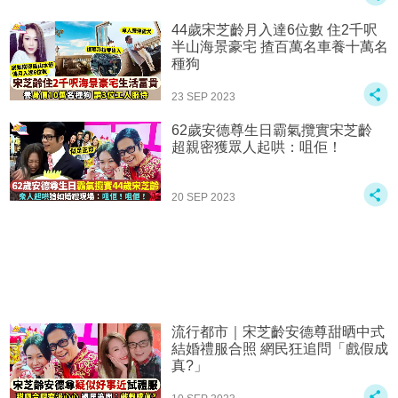
44歲宋芝齡月入達6位數 住2千呎
半山海景豪宅 揸百萬名車養十萬名
種狗
23 SEP 2023
62歲安德尊生日霸氣攬實宋芝齡
超親密獲眾人起哄：咀佢！
20 SEP 2023
流行都市｜宋芝齡安德尊甜晒中式
結婚禮服合照 網民狂追問「戲假成
真?」