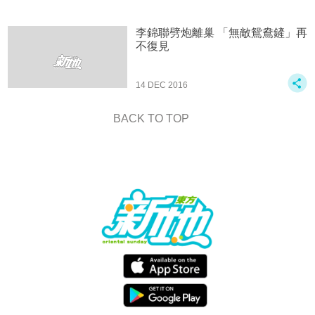
李錦聯劈炮離巢 「無敵鴛鴦鏟」再
不復見
14 DEC 2016
BACK TO TOP