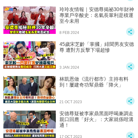
玲玲友情報｜安德尊揭祕30年財神
專業戶辛酸史：名氣長輩利是積運
至今未用
8 FEB 2024
45歲宋芝齡「掌摑」緋聞男友安德
尊 遭對方反擊下場超慘
3 JAN 2024
林凱恩做《流行都市》主持有料
到！屢建奇功幫鼎爺「降火」
21 OCT 2023
安德尊疑被李家鼎黑面呼喝兼調走
親口回應「好火」：大家就係咁溝
通！
17 OCT 2023