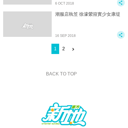
6 OCT 2018
潮服店執笠 徐濠縈箝實少女康堤
16 SEP 2018
1
2
BACK TO TOP