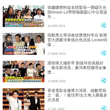
張繼聰雙料提名唔緊張一覺瞓天光
因Anson Lo帶挈喺囡囡心中位置提
升…
16 APR 2023
與鄭秀文導演會頒獎禮封帝后 劉青
雲大讚麥沛東係出色演員 Locker回
復…
17 MAR 2023
梁朝偉又攞影帝 劉嘉玲佢係最好
「最佳新演員」麥沛東想攞埋金像
獎…
13 MAR 2023
香港電影金像獎大清算、細數歴屆
之「最」！最佳男/女主角入圍最多
次演員
17 JUL 2022