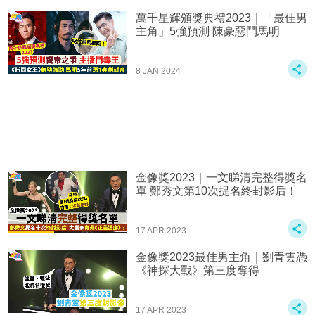
萬千星輝頒獎典禮2023｜「最佳男
主角」5強預測 陳豪惡鬥馬明
8 JAN 2024
金像獎2023｜一文睇清完整得獎名
單 鄭秀文第10次提名終封影后！
17 APR 2023
金像獎2023最佳男主角｜劉青雲憑
《神探大戰》第三度奪得
17 APR 2023