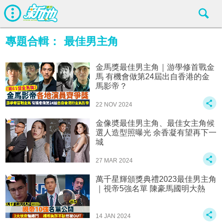
專題合輯：
最佳男主角
金馬獎最佳男主角｜游學修首戰金
馬 有機會做第24屆出自香港的金
馬影帝？
22 NOV 2024
金像奬最佳男主角、最佳女主角候
選人造型照曝光 余香凝有望再下一
城
27 MAR 2024
萬千星輝頒獎典禮2023最佳男主角
｜視帝5強名單 陳豪馬國明大熱
14 JAN 2024