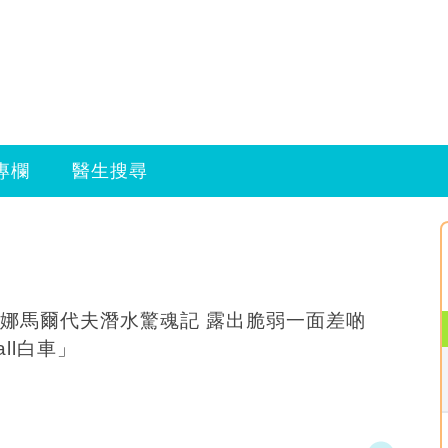
專欄
醫生搜尋
娜馬爾代夫潛水驚魂記 露出脆弱一面差啲
all白車」