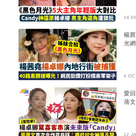
14 O
楊茜堯
光網
4 OC
愛回
蒨文
12 J