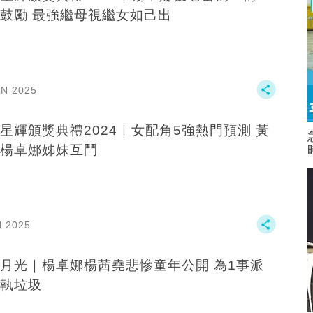
鼓勵 最強繼母視繼女如己出
AN 2025
星輝頒獎典禮2024｜女配角5強熱門預測 黃
楊卓娜姊妹互鬥
N 2025
月光｜楊卓娜楊茜堯悲慘童年公開 為1事派
執垃圾