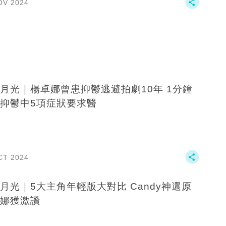
OV 2024
月光｜楊卓娜曾患抑鬱逃避拍劇10年 1分鐘
抑鬱中5項症狀要求醫
CT 2024
月光｜5大主角年輕版大對比 Candy神還原
娜獲激讚