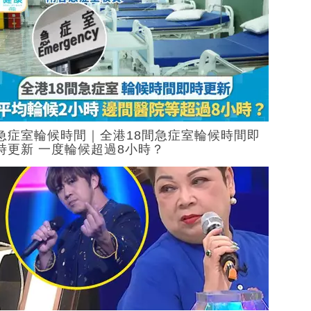
急症室輪候時間｜全港18間急症室輪候時間即
時更新 一度輪候超過8小時？