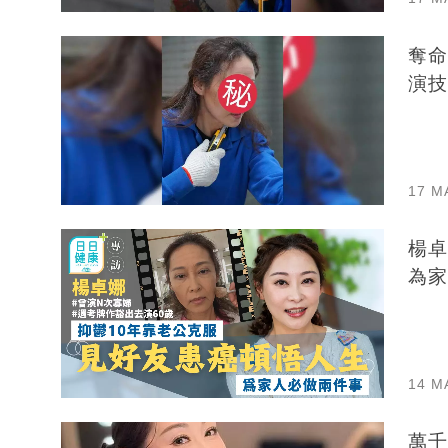
奪命
演技
17 M
楊卓
為家
14 M
萬千