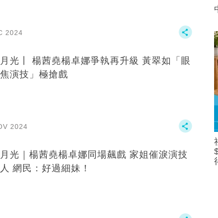
C 2024
月光丨 楊茜堯楊卓娜爭執再升級 黃翠如「眼
焦演技」極搶戲
OV 2024
月光｜楊茜堯楊卓娜同場飆戲 家姐催淚演技
人 網民：好過細妹！