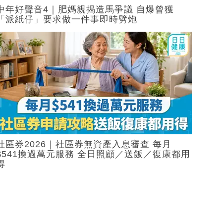
中年好聲音4｜肥媽親揭造馬爭議 自爆曾獲
「派紙仔」要求做一件事即時劈炮
社區券2026｜社區券無資產入息審查 每月
$541換過萬元服務 全日照顧／送飯／復康都用
得