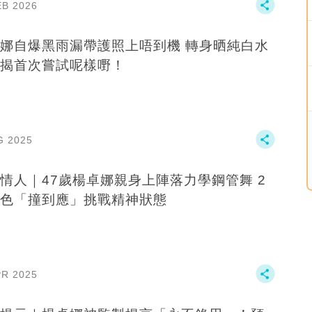
EB 2026
娜自爆黑雨漏帶護照上唔到機 轉身晒純白水
揭首次嘗試呢樣嘢！
G 2025
情人｜47歲楊卓娜親身上陣落力學鋼管舞 2
色「撞到應」挑戰精神狀態
PR 2025