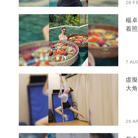
28 F
楊卓
着照
7 AU
虛擬
大角
29 A