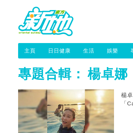
主頁
日日健康
生活
娛樂
專題合輯：
楊卓娜
楊卓
「C