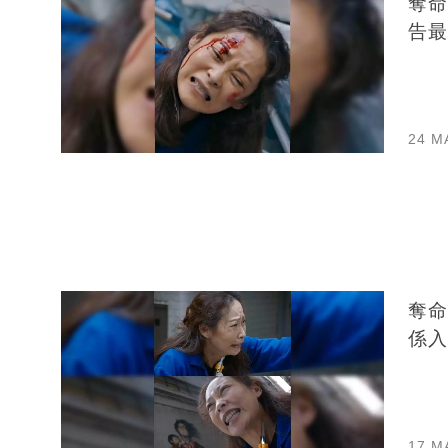
奪命
告最
24 M
奪命
係入
17 M