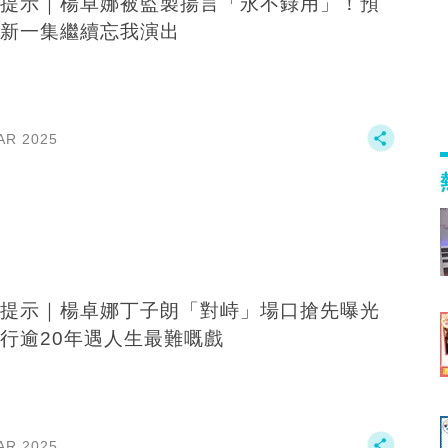
提示｜楊卓娜被監製揚言「永不錄用」！預
新一集繼續忘我演出
AR 2025
提示｜楊卓娜丁子朗「對峙」場口搶先曝光
行逾20年遇人生最難嘅戲
AR 2025