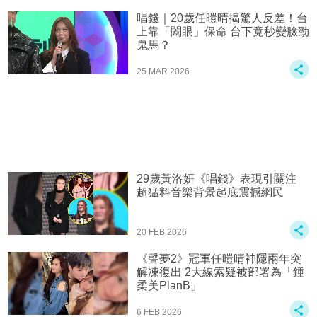
唱錢｜20歲任暟晴揭驚人反差！台
上靠「闔眼」保命 台下竟秒變臉勁
鬼馬？
25 MAR 2026
29歲黃洛妍《唱錢》表現引關注
超猛料音樂背景起底震撼網民
20 FEB 2026
《聲夢2》冠軍任暟晴神隱兩年突
解凍復出 2大線索疑被部署為「鍾
柔美PlanB」
6 FEB 2026