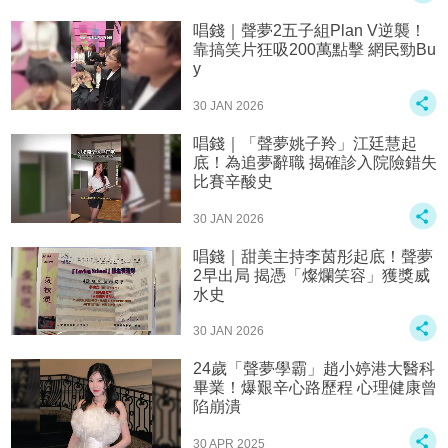
唱錢｜聲夢2五子組Plan V逆襲！
靠搞笑片狂吸200萬點擊 網民勁Bu
y
30 JAN 2026
唱錢｜「聲夢姚子羚」江廷慧起
底！為追夢辭職 揭確診入院險錯失
比賽辛酸史
30 JAN 2026
唱錢｜甜美主持李茵彤起底！聲夢
2早出局 揭憑「燦爛笑容」獲獎威
水史
30 JAN 2026
24歲「聲夢學霸」趙小婷港大醫科
畢業！爆艱辛心路歷程 心理健康曾
陷崩潰
30 APR 2025