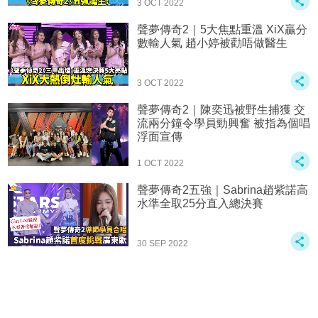
3 OCT 2022
聲夢傳奇2｜5大焦點重溫 XiX贏分
數輸人氣 趙小婷被勸唔做醫生
3 OCT 2022
聲夢傳奇2｜陳奕迅被野生捕獲 交
流兩分鐘令學員勁興奮 被指為個唱
浮面宣傳
1 OCT 2022
聲夢傳奇2五強｜Sabrina趙紫諾高
水準全取25分直入總決賽
30 SEP 2022