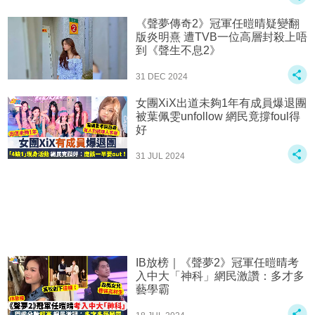
《聲夢傳奇2》冠軍任暟晴疑變翻
版炎明熹 遭TVB一位高層封殺上唔
到《聲生不息2》
31 DEC 2024
女團XiX出道未夠1年有成員爆退團
被葉佩雯unfollow 網民竟撐foul得
好
31 JUL 2024
IB放榜｜《聲夢2》冠軍任暟晴考
入中大「神科」網民激讚：多才多
藝學霸