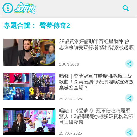
專題合輯：
聲夢傳奇2
29歲黃洛妍請動半百紅星助陣 曾
志偉佘詩曼齊撐場 猛料背景被起底
1 JUN 2026
唱錢｜聲夢冠軍任暟晴挑戰魔王級
歌曲！森美激讚似表演 卻突宣佈放
棄嚇窒全場？
29 MAR 2026
唱錢｜《聲夢2》冠軍任暟晴履歷
驚人！3歲學唱歌擁雙8級資格為節
目日練夜練
25 MAR 2026