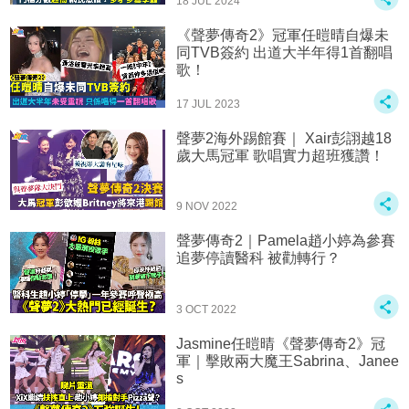
18 JUL 2024
《聲夢傳奇2》冠軍任暟晴自爆未
同TVB簽約 出道大半年得1首翻唱
歌！
17 JUL 2023
聲夢2海外踢館賽｜ Xair彭詡越18
歲大馬冠軍 歌唱實力超班獲讚！
9 NOV 2022
聲夢傳奇2｜Pamela趙小婷為參賽
追夢停讀醫科 被勸轉行？
3 OCT 2022
Jasmine任暟晴《聲夢傳奇2》冠
軍｜擊敗兩大魔王Sabrina、Janee
s