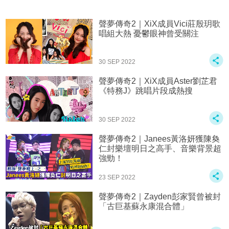
聲夢傳奇2｜XiX成員Vici莊殷玥歌
唱組大熱 憂鬱眼神曾受關注
30 SEP 2022
聲夢傳奇2｜XiX成員Aster劉芷君
《特務J》跳唱片段成熱搜
30 SEP 2022
聲夢傳奇2｜Janees黃洛妍獲陳奐
仁封樂壇明日之高手、音樂背景超
強勁！
23 SEP 2022
聲夢傳奇2｜Zayden彭家賢曾被封
「古巨基蘇永康混合體」