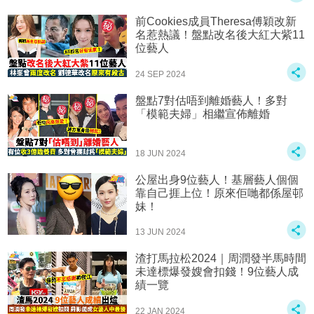
前Cookies成員Theresa傅穎改新
名惹熱議！盤點改名後大紅大紫11
位藝人
24 SEP 2024
盤點7對估唔到離婚藝人！多對
「模範夫婦」相繼宣佈離婚
18 JUN 2024
公屋出身9位藝人！基層藝人個個
靠自己捱上位！原來佢哋都係屋邨
妹！
13 JUN 2024
渣打馬拉松2024｜周潤發半馬時間
未達標爆發嫂會扣錢！9位藝人成
績一覽
22 JAN 2024