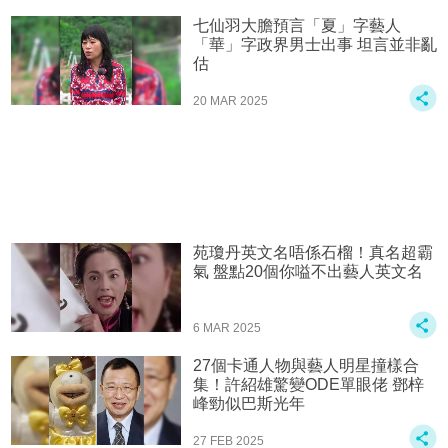
七仙羽大膽預言「夏」字藝人
「華」字政界男士出事 坦言並非亂
估
20 MAR 2025
苑瓊丹英文名唔係石榴！真名超霸
氣 盤點20個你嗌不出藝人英文名
6 MAR 2025
27個卡通人物與藝人明星撞樣合
集！許紹雄驚變ODE單眼佬 鄧梓
峰勁似巴斯光年
27 FEB 2025