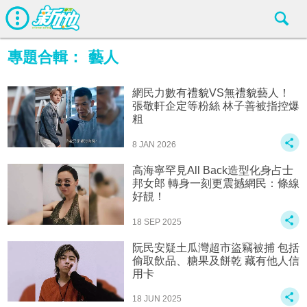
專題合輯：
藝人
網民力數有禮貌VS無禮貌藝人！
張敬軒企定等粉絲 林子善被指控爆
粗
8 JAN 2026
高海寧罕見All Back造型化身占士
邦女郎 轉身一刻更震撼網民：條線
好靚！
18 SEP 2025
阮民安疑土瓜灣超市盜竊被捕 包括
偷取飲品、糖果及餅乾 藏有他人信
用卡
18 JUN 2025