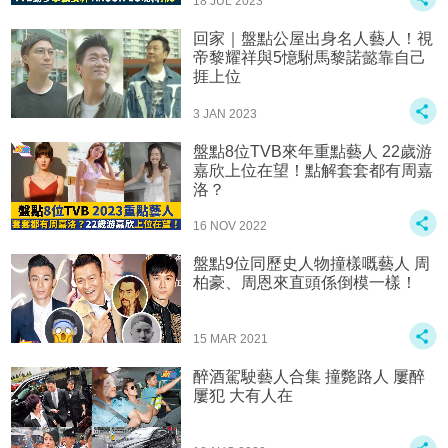
18 JUL 2023
回家｜盤點公屋出身名人藝人！視
帝黎耀祥與5憶駙馬黎諾懿靠自己
捱上位
3 JAN 2023
盤點8位TVB來年重點藝人 22歲游
嘉欣上位在望！點解套套都有周嘉
洛？
16 NOV 2022
盤點9位同歷史人物撞樣嘅藝人 周
柏豪、周恩來直頭係倒模一樣！
15 MAR 2021
醉酒駕駛藝人合集 撞斃路人 屢醉
屢犯 大有人在