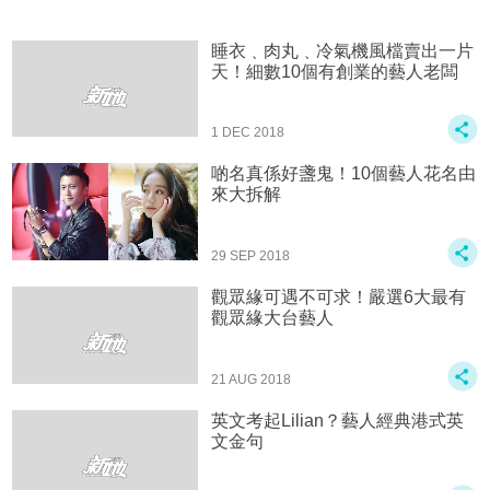
睡衣﹑肉丸﹑冷氣機風檔賣出一片
天！細數10個有創業的藝人老闆
1 DEC 2018
啲名真係好盞鬼！10個藝人花名由
來大拆解
29 SEP 2018
觀眾緣可遇不可求！嚴選6大最有
觀眾緣大台藝人
21 AUG 2018
英文考起Lilian？藝人經典港式英
文金句