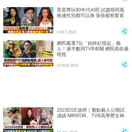
眾星齊玩90年代AI照 試盡唔同風
格連性別都可以換 張張都有驚喜
3 OCT 2023
網民嚴選7位「始終紅唔起」藝
人！過半數同TVB有關 網民戥佢最
唔抵
22 AUG 2023
2023DSE放榜｜盤點藝人公開試
成績 MIRROR、TVB高學歷女神