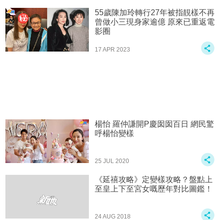
55歲陳加玲轉行27年被指靚樣不再
曾做小三現身家逾億 原來已重返電
影圈
17 APR 2023
楊怡 羅仲謙開P慶囡囡百日 網民驚
呼楊怡變樣
25 JUL 2020
《延禧攻略》定變樣攻略？盤點上
至皇上下至宮女嘅歷年對比圖鑑！
24 AUG 2018