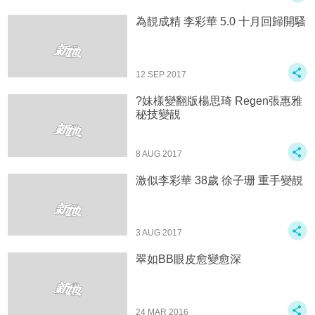
為靚成精 李彩華 5.0 十月回歸開騷
12 SEP 2017
?妹樣變翻版楊思琦 Regen張惠雅
秘技變靚
8 AUG 2017
激似李彩華 38歲 徐子珊 重手變靚
3 AUG 2017
翠如BB眼皮愈變愈深
24 MAR 2016