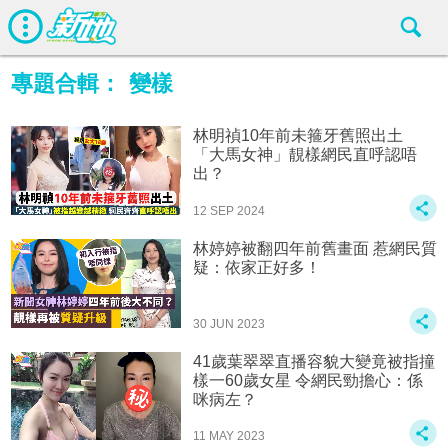
專題合輯：
變樣
林明禎10年前未箍牙舊照出土
「大馬女神」靚樣網民直呼認唔
出？
12 SEP 2024
林婷婷被翻四年前舊畫面 惹網民質
疑：依家正好多！
30 JUN 2023
41歲葉翠翠直播容貌大變竟被指撞
樣一60歲女星 令網民勁擔心：係
咪病左？
11 MAY 2023