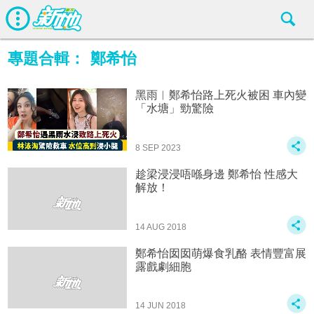
專題合輯：
鄭希怡
黑雨︱鄭希怡路上死火被困 車內變
「水塘」勁驚險
8 SEP 2023
趁梁浸浸唔喺身邊 鄭希怡 性感大
解放！
14 AUG 2018
鄭希怡囡囡萌爆食乳酪 表情豐富展
露戲劇細胞
14 JUN 2018