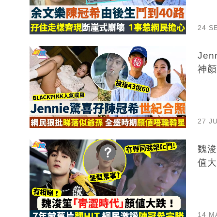
24 S
Je
神顏
27 J
魏浚
值大
14 M