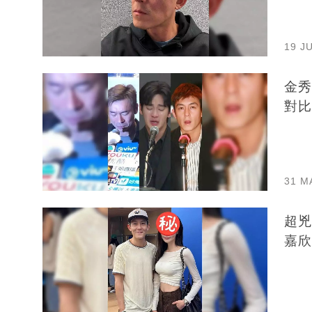
19 J
金秀賢
31 M
超兇