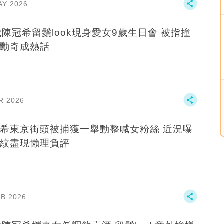
AY 2026
歲陳冠希留鬚look現身愛女9歲生日會 被指撞
勳奇成熱話
R 2026
希東京街頭被捕獲一舉動整喊女粉絲 近況曝
紋盡現懶理負評
EB 2026