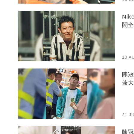
Ni
鬧全
13 A
陳冠
兼大
21 J
陳冠