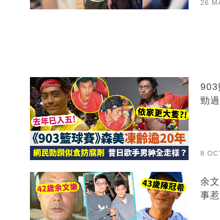
26 M
90
勁過
8 OC
余文樂
事惹