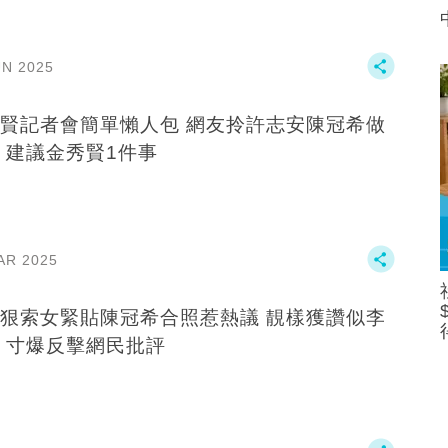
UN 2025
記者會簡單懶人包 網友拎許志安陳冠希做
對比 建議金秀賢1件事
AR 2025
狠索女緊貼陳冠希合照惹熱議 靚樣獲讚似李
嘉欣 寸爆反擊網民批評