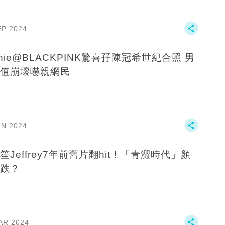
EP 2024
nnie@BLACKPINK驚喜孖陳冠希世紀合照 男
值崩壞嚇親網民
UN 2024
笙Jeffrey7年前舊片翻hit！「青澀時代」顏
跌？
AR 2024