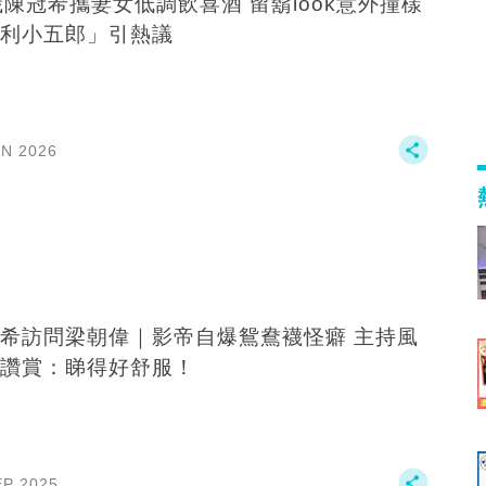
歲陳冠希攜妻女低調飲喜酒 留鬍look意外撞樣
利小五郎」引熱議
AN 2026
希訪問梁朝偉｜影帝自爆鴛鴦襪怪癖 主持風
讚賞：睇得好舒服！
EP 2025