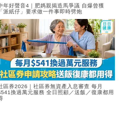
中年好聲音4｜肥媽親揭造馬爭議 自爆曾獲
「派紙仔」要求做一件事即時劈炮
社區券2026｜社區券無資產入息審查 每月
$541換過萬元服務 全日照顧／送飯／復康都用
得