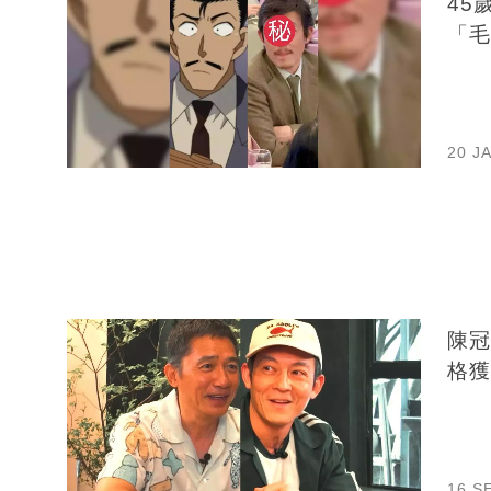
45
「毛
20 J
陳冠
格獲
16 S