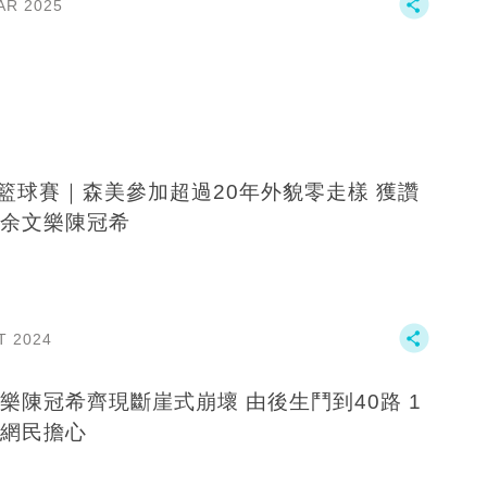
AR 2025
3籃球賽｜森美參加超過20年外貌零走樣 獲讚
余文樂陳冠希
T 2024
陳冠希齊現斷崖式崩壞 由後生鬥到40路 1
網民擔心