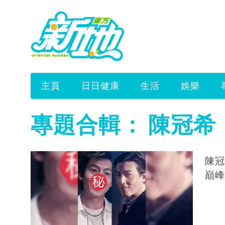
主頁
日日健康
生活
娛樂
專題合輯：
陳冠希
陳冠
巔峰