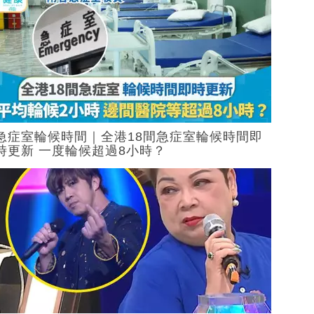
急症室輪候時間｜全港18間急症室輪候時間即
時更新 一度輪候超過8小時？