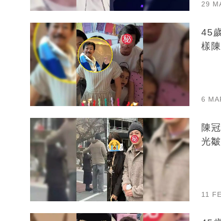
29 M
45
樣陳
6 MA
陳冠
光皺
11 F