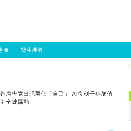
專欄
醫生搜尋
希廣告竟出現兩個「自己」 AI復刻千禧顏值
引全城轟動