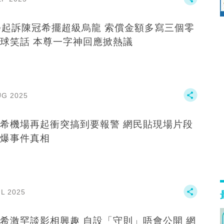
ke起訴陳冠希擺超級烏龍 索償金額多寫三個零
球笑話 本尊一字神回應掀熱議
UG 2025
希機場再起衝突搞到要報警 網民貼現場片段
爆事件真相
UL 2025
希激罕談影相興趣 自設「守則」唔會公開 網