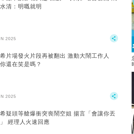
水清：明嘅就明
UN 2025
希片場發火片段再被翻出 激動大鬧工作人
你還在笑是嗎？
UN 2025
希疑頭等艙爆衝突喪鬧空姐 揚言「會讓你丟
」 經理人火速回應