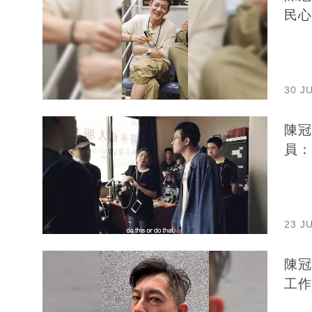
民心
30 J
陳冠
員：
23 J
陳冠
工作