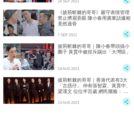
24 SEP 2021
《披荊斬棘的哥哥》嚴守表情管理
禁止擠眉弄眼 陳小春用廣東話爆粗
竟然過骨
7 SEP 2021
披荊斬棘的哥哥｜陳小春帶頭搞小
圈子 黃貫中被排斥踢出「大灣區」
19 AUG 2021
披荊斬棘的哥哥｜香港代表有3大
「古惑仔」 仲有張智霖、黃貫中、
梁漢文 位位半百歲 網民揶揄： 仲
叫「哥哥」唔老尷？
13 AUG 2021