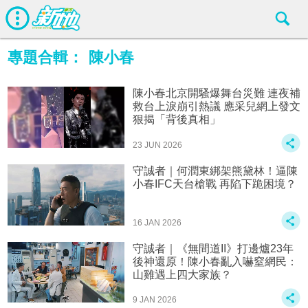
專題合輯：
陳小春
陳小春北京開騷爆舞台災難 連夜補
救台上淚崩引熱議 應采兒網上發文
狠揭「背後真相」
23 JUN 2026
守誠者｜何潤東綁架熊黛林！逼陳
小春IFC天台槍戰 再陷下跪困境？
16 JAN 2026
守誠者｜《無間道II》打邊爐23年
後神還原！陳小春亂入嚇窒網民：
山雞遇上四大家族？
9 JAN 2026