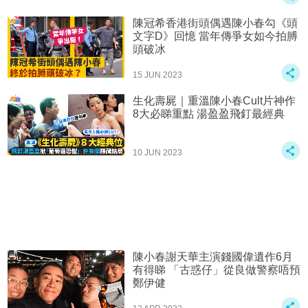
陳冠希香港街頭偶遇陳小春勾《頭
文字D》回憶 當年傳爭女如今拍膊
頭破冰
15 JUN 2023
生化壽屍｜重溫陳小春Cult片神作
8大必睇重點 湯盈盈飛釘最經典
10 JUN 2023
陳小春謝天華主演錢國偉遺作6月
有得睇 「古惑仔」從良做警察唔預
鄭伊健