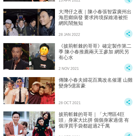
13 APR 2022
大灣仔之夜｜陳小春張智霖廣州出
海思鄉病發 要求跨境探維港被拒
網民鬧無知
28 JAN 2022
《披荊斬棘的哥哥》確定製作第二
季 陳小春推薦兩天王參加 網民另
有心水
2 NOV 2021
傳陳小春夫婦花百萬改名催運 山雞
變身5億富豪
28 OCT 2021
披荊斬棘的哥哥｜「大灣區4巨
頭」身家大比拼 個個身家過億 有
個淨買手袋都超過2千萬