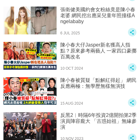
張衛健美國約會女粉絲竟是陳小春
老婆 網民挖出應采兒童年照撞樣A
ngelababy
6 JUL 2025
陳小春大仔Jasper新名獲高人指
點？原來參考兩藝人 一家四口豪擲
百萬改名
10 OCT 2024
陳小春被質疑「點解紅得起」 網民
反應兩極：無學歷無樣無演技
15 AUG 2024
反黑2︱時隔6年投資2億開拍第2季
演員陣容龐大 「古惑始祖」無緣參
演
10 NOV 2023