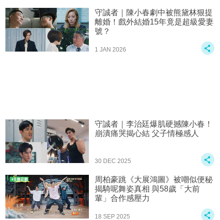
守誠者｜陳小春劇中被熊黛林狠提
離婚！戲外結婚15年竟是超級愛妻
號？
1 JAN 2026
守誠者｜李治廷爆肌硬撼陳小春！
崩潰痛哭揭心結 父子情極感人
30 DEC 2025
周柏豪跳《大展鴻圖》被嘲似便秘
揭騎呢舞姿真相 與58歲「大前
輩」合作感壓力
18 SEP 2025