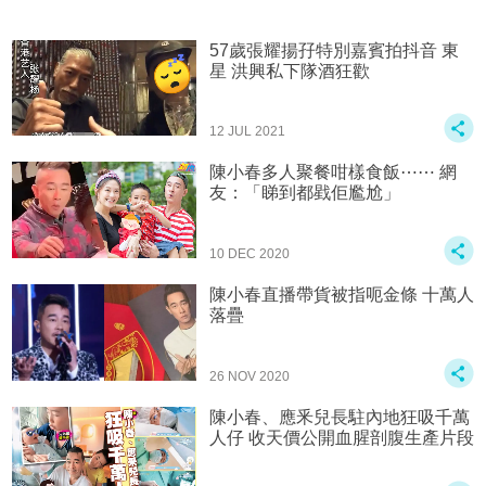
57歲張耀揚孖特別嘉賓拍抖音 東
星 洪興私下隊酒狂歡
12 JUL 2021
陳小春多人聚餐咁樣食飯⋯⋯ 網
友：「睇到都戥佢尷尬」
10 DEC 2020
陳小春直播帶貨被指呃金條 十萬人
落疊
26 NOV 2020
陳小春、應釆兒長駐內地狂吸千萬
人仔 收天價公開血腥剖腹生產片段