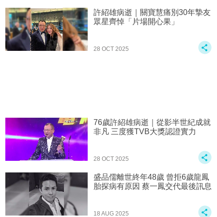
許紹雄病逝｜關寶慧痛別30年摯友
眾星齊悼「片場開心果」
28 OCT 2025
76歲許紹雄病逝｜從影半世紀成就
非凡 三度獲TVB大獎認證實力
28 OCT 2025
盛品儒離世終年48歲 曾拒6歲龍鳳
胎探病有原因 蔡一鳳交代最後訊息
18 AUG 2025