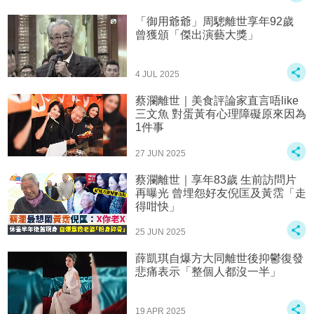
「御用爺爺」周驄離世享年92歲
曾獲頒「傑出演藝大獎」
4 JUL 2025
蔡瀾離世｜美食評論家直言唔like
三文魚 對蛋黃有心理障礙原來因為
1件事
27 JUN 2025
蔡瀾離世｜享年83歲 生前訪問片
再曝光 曾埋怨好友倪匡及黃霑「走
得咁快」
25 JUN 2025
薛凱琪自爆方大同離世後抑鬱復發
悲痛表示「整個人都沒一半」
19 APR 2025