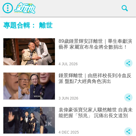
專題合輯：
離世
89歲鍾景輝安詳離世｜畢生奉獻演
藝界 家屬宣布帛金將全數捐出！
4 JUL 2026
鍾景輝離世｜由慈祥校長到冷血反
派 盤點7大經典角色演出
3 JUN 2026
袁偉豪張寶兒家人驟然離世 自責未
能把握「預兆」 沉痛出長文道別
4 DEC 2025