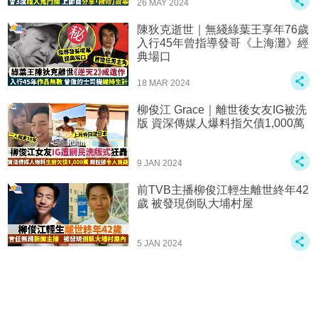
26 MAY 2024
陳狄克逝世｜無綫綠葉王享年76歲
入行45年曾指導發哥《上海灘》經
典場口
18 MAR 2024
柳俊江 Grace｜離世後女友IG被洗
版 資深傳媒人爆料指欠債1,000萬
9 JAN 2024
前TVB主播柳俊江輕生離世終年42
歲 被發現倒臥大埔村屋
5 JAN 2024