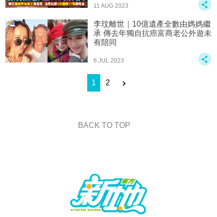
11 AUG 2023
李玟離世｜10億遺產全數由媽媽繼
承 傳去年獨自抗癌富商老公外遊未
有陪同
6 JUL 2023
1
2
BACK TO TOP