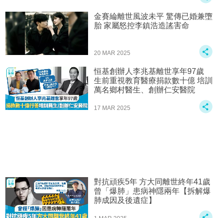
金賽綸離世風波未平 驚傳已婚兼墮
胎 家屬怒控李鎮浩造謠害命
20 MAR 2025
恒基創辦人李兆基離世享年97歲
生前重視教育醫療捐款數十億 培訓
萬名鄉村醫生、創辦仁安醫院
17 MAR 2025
對抗頑疾5年 方大同離世終年41歲
曾「爆肺」患病神隱兩年【拆解爆
肺成因及後遺症】