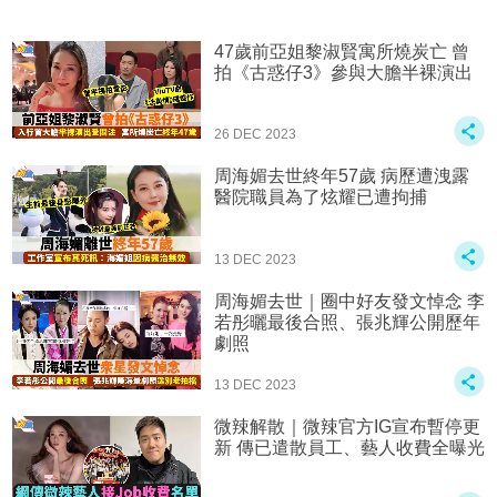
47歲前亞姐黎淑賢寓所燒炭亡 曾
拍《古惑仔3》參與大膽半裸演出
26 DEC 2023
周海媚去世終年57歲 病歷遭洩露
醫院職員為了炫耀已遭拘捕
13 DEC 2023
周海媚去世｜圈中好友發文悼念 李
若彤曬最後合照、張兆輝公開歷年
劇照
13 DEC 2023
微辣解散｜微辣官方IG宣布暫停更
新 傳已遣散員工、藝人收費全曝光