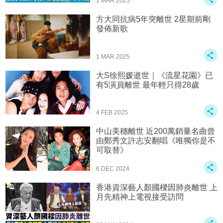
1 MAR 2025
方大同抗病5年突離世 2星期前剛
發佈新歌
1 MAR 2025
大S徐熙媛逝世｜《流星花園》已
有5演員離世 最年輕只得28歲
4 FEB 2025
中山美穗離世 近200萬銷量名曲曾
由鄭秀文許志安翻唱《唯獨你是不
可取替》
6 DEC 2024
香港資深藝人顏國樑因肺炎離世 上
月先精神上電視接受訪問