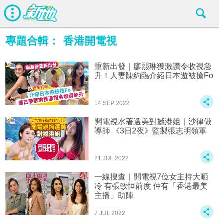
專題合輯：
香港開電視
重新出發｜廖熙琳獲激讚令收視急
升！人妻陳約臨介紹日本遊被搶Fo
14 SEP 2022
開電視水著選美對撼港姐｜沙律做
導師 《3日2夜》監製張志明領軍
21 JUL 2022
一線搜查｜開電視7位女主持大晒
冷 有張致恒前度 仲有「香港最美
主播」助陣
7 JUL 2022