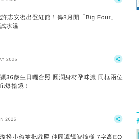
歲許志安復出登紅館！傳8月開「Big Four」
試水溫
AY 2025
穎36歲生日曬合照 圓潤身材孕味濃 同框兩位
fit爆搶鏡！
AN 2025
璇扮小偷被批戲屎 仲同譚輝智撞樣 7字高EQ