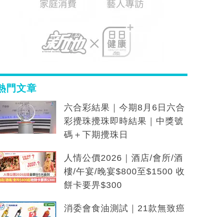
熱門文章
六合彩結果｜今期8月6日六合
彩攪珠攪珠即時結果｜中獎號
碼＋下期攪珠日
人情公價2026｜酒店/會所/酒
樓/午宴/晚宴$800至$1500 收
餅卡要畀$300
消委會食油測試｜21款無致癌