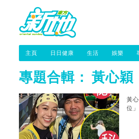
主頁
日日健康
生活
娛樂
專題合輯：
黃心穎
黃心
位」