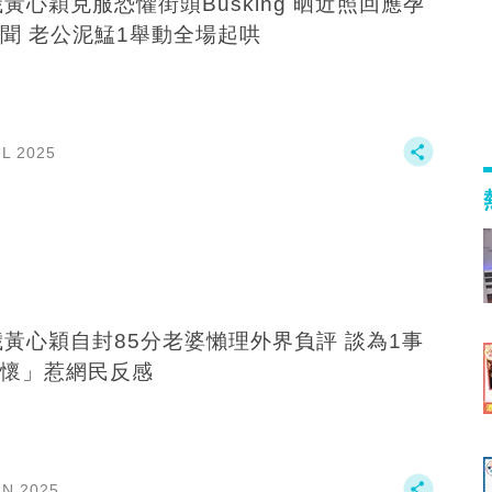
歲黃心穎克服恐懼街頭Busking 晒近照回應孕
聞 老公泥鯭1舉動全場起哄
UL 2025
歲黃心穎自封85分老婆懶理外界負評 談為1事
懷」惹網民反感
UN 2025