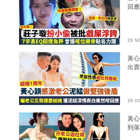
回應
29 N
黃心
出賣
28 O
黃心穎
到落