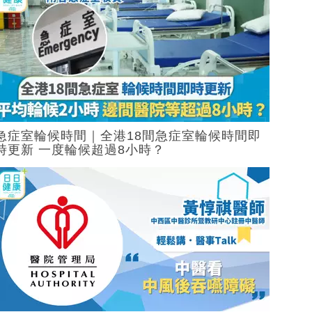
急症室輪候時間｜全港18間急症室輪候時間即
時更新 一度輪候超過8小時？