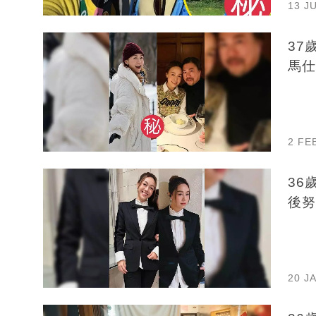
13 J
37
馬仕
2 FE
36
後努
20 J