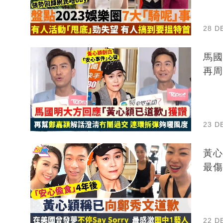
28 D
馬國
再周
23 D
黃心
最傷
22 D