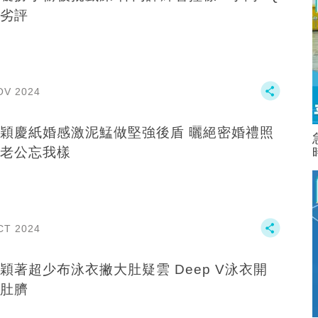
劣評
OV 2024
穎慶紙婚感激泥鯭做堅強後盾 曬絕密婚禮照
老公忘我樣
CT 2024
著超少布泳衣撇大肚疑雲 Deep V泳衣開
肚臍