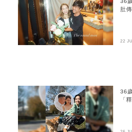
36
肚傳
22 J
36
「釋
26 J