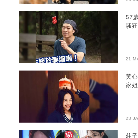
57
騷狂
21 M
黃心
家姐
23 J
莊子