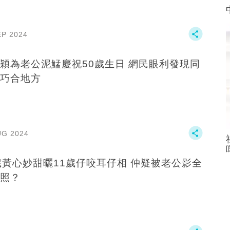
EP 2024
穎為老公泥鯭慶祝50歲生日 網民眼利發現同
巧合地方
UG 2024
歲黃心妙甜曬11歲仔咬耳仔相 仲疑被老公影全
照？