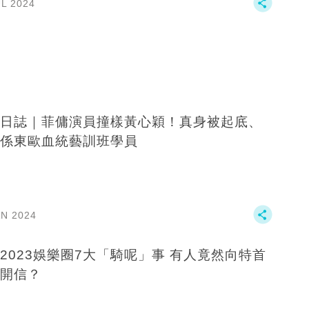
UL 2024
日誌｜菲傭演員撞樣黃心穎！真身被起底、
係東歐血統藝訓班學員
AN 2024
2023娛樂圈7大「騎呢」事 有人竟然向特首
開信？