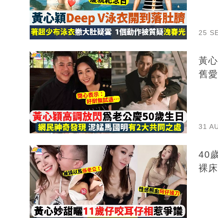
25 S
黃心
舊愛
31 A
40
裸床