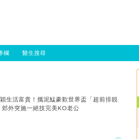
專欄
醫生搜尋
穎生活富貴！攜泥鯭豪歎世界盃「超前排靚
 郊外突施一絕技完美KO老公