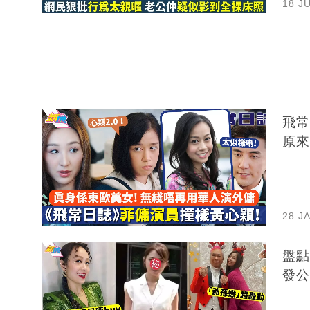
18 J
飛常
原來
28 J
盤點
發公