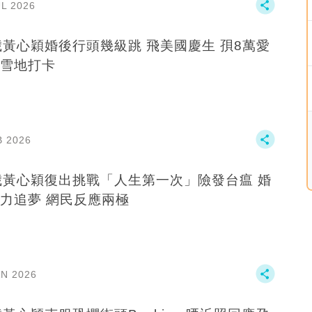
UL 2026
歲黃心穎婚後行頭幾級跳 飛美國慶生 孭8萬愛
雪地打卡
B 2026
歲黃心穎復出挑戰「人生第一次」險發台瘟 婚
力追夢 網民反應兩極
AN 2026