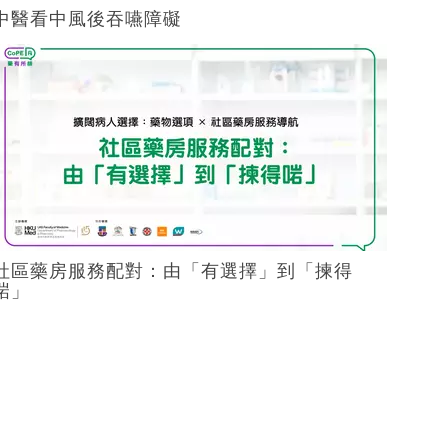
中醫看中風後吞嚥障礙
社區藥房服務配對：由「有選擇」到「揀得
啱」