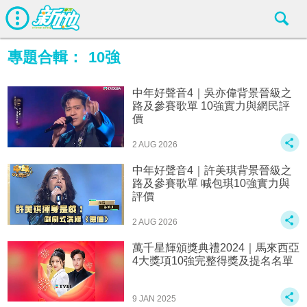
專題合輯：
10強
中年好聲音4｜吳亦偉背景晉級之
路及參賽歌單 10強實力與網民評
價
2 AUG 2026
中年好聲音4｜許美琪背景晉級之
路及參賽歌單 喊包琪10強實力與
評價
2 AUG 2026
萬千星輝頒獎典禮2024｜馬來西亞
4大獎項10強完整得獎及提名名單
9 JAN 2025