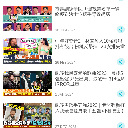
祿壽訓練學院10強投票名單一覽
終極對決十位選手背景起底
30 JUN 2024
中年好聲音2｜林若盈入10強被狠
批有後台 粉絲反擊指TVB安排失當
26 FEB 2024
叱咤我最喜愛的歌曲2023｜最後5
強出爐 尹光出局、張敬軒1打4位M
IRROR成員
1 JAN 2024
叱咤男歌手五強2023｜尹光強勢打
入我最喜愛男歌手五強 (不斷更新)
27 DEC 2023