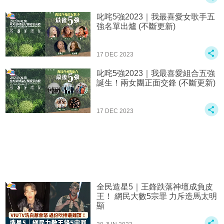
叱咤5強2023｜我最喜愛女歌手五
強名單出爐 (不斷更新)
17 DEC 2023
叱咤5強2023｜我最喜愛組合五強
誕生！兩女團正面交鋒 (不斷更新)
17 DEC 2023
全民造星5｜王鋒跌落神壇成負皮
王！ 網民大數5宗罪 力斥造馬太明
顯