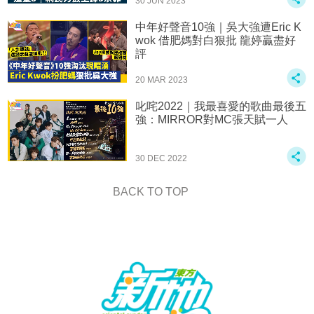
30 JUN 2023
中年好聲音10強｜吳大強遭Eric K
wok 借肥媽對白狠批 龍婷贏盡好
評
20 MAR 2023
叱咤2022｜我最喜愛的歌曲最後五
強：MIRROR對MC張天賦一人
30 DEC 2022
BACK TO TOP