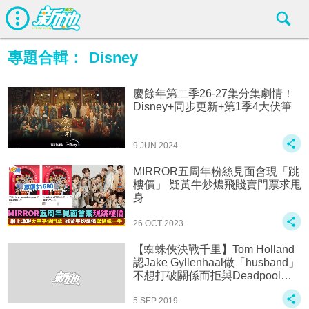
專題合輯：
Disney
慶餘年第二季26-27集分集劇情！
Disney+同步更新+第1季4大伏筆
9 JUN 2024
MIRROR五周年粉絲見面會現「跳
樓價」 疑黃牛炒燶飛賤賣門票求甩
身
26 OCT 2023
【蜘蛛俠決戰千里】Tom Holland
認Jake Gyllenhaal做「husband」
不想打破關係而拒與Deadpool合
體！
5 SEP 2019