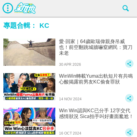
專題合輯：
KC
愛·回家｜64歲歐瑞偉親身吊威
也！前空翻跳城牆嚇窒網民：寶刀
未老
30 APR 2026
WinWin轉載Yuma出軌短片有共鳴
心酸揭露前男友KC偷食罪狀
14 NOV 2024
Win Win認與KC已分手 12字交代
感情狀況 Sica拍手叫好畫面尷尬！
16 OCT 2024