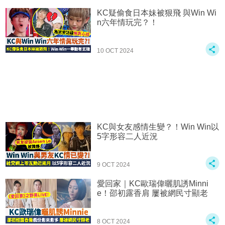
KC疑偷食日本妹被狠飛 與Win Wi
n六年情玩完？！
10 OCT 2024
KC與女友感情生變？！Win Win以
5字形容二人近況
9 OCT 2024
愛回家｜KC歐瑞偉曬肌誘Minni
e！邵初露香肩 屢被網民寸顯老
8 OCT 2024