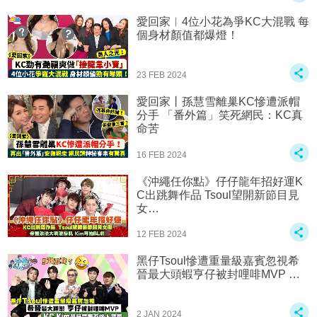
愛回家︱4位小花為爭KC大混戰 每
個身材顏值都爆燈！
23 FEB 2024
愛回家丨孫慧雪離巢KC慘遭派帽
分手 「番外篇」笑死網民：KC真
命苦
16 FEB 2024
《沖繩任你點》仔仔龍年招好運K
C出跳舞作品 Tsoul望開新節目見
女…
12 FEB 2024
黑仔Tsoul‍️慘遭重量級嘉賓忽視希
晉最大頭蝦亨仔被封哩啡MVP …
2 JAN 2024