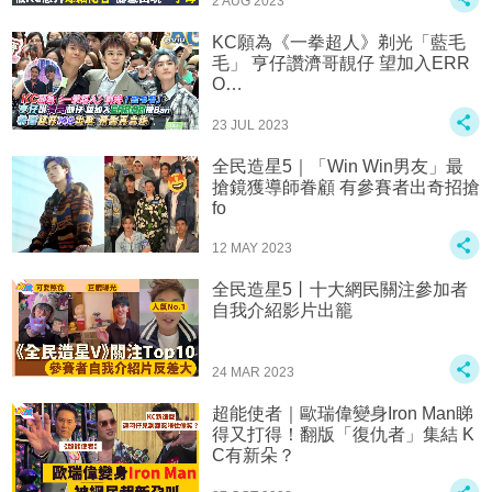
2 AUG 2023
KC願為《一拳超人》剃光「藍毛
毛」 亨仔讚濟哥靚仔 望加入ERR
O…
23 JUL 2023
全民造星5｜「Win Win男友」最
搶鏡獲導師眷顧 有參賽者出奇招搶
fo
12 MAY 2023
全民造星5丨十大網民關注參加者
自我介紹影片出籠
24 MAR 2023
超能使者｜歐瑞偉變身Iron Man睇
得又打得！翻版「復仇者」集結 K
C有新朵？