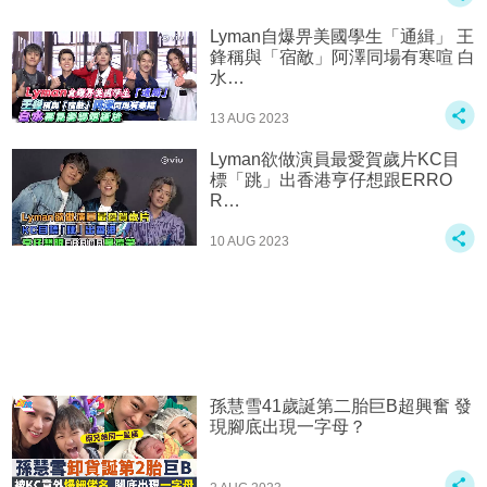
Lyman自爆畀美國學生「通緝」 王
鋒稱與「宿敵」阿澤同場有寒喧 白
水…
13 AUG 2023
Lyman欲做演員最愛賀歲片️KC目
標「跳」出香港亨仔想跟ERRO
R…
10 AUG 2023
孫慧雪41歲誕第二胎巨B超興奮 發
現腳底出現一字母？