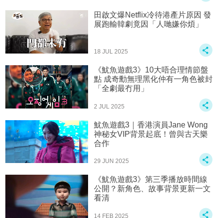
田啟文爆Netflix冷待港產片原因 發
展跑輸韓劇竟因「人哋嫌你煩」
18 JUL 2025
《魷魚遊戲3》10大唔合理情節盤
點 成奇勳無理黑化仲有一角色被封
「全劇最冇用」
2 JUL 2025
魷魚遊戲3｜香港演員Jane Wong
神秘女VIP背景起底！曾與古天樂
合作
29 JUN 2025
《魷魚遊戲3》第三季播放時間線
公開？新角色、故事背景更新一文
看清
14 FEB 2025