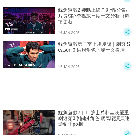
魷魚遊戲2 幾點上線？劇情/分集/
片長/第3季播放日期一文分析（劇
情更新）
16 JAN 2025
魷魚遊戲第三季上映時間｜劇透 S
eason 3 結局角色下場一文看清
15 JAN 2025
魷魚遊戲2｜11號士兵朴圭瑛嚴重
劇透第3季關鍵角色 網民嘲演員連
環錯手po相