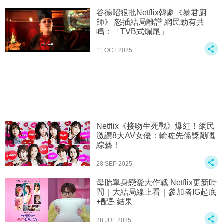
谷德昭狠批Netflix韓劇《暴君廚
師》 怒插結局離譜 網民勁有共
鳴：「TVB式爛尾」
11 OCT 2025
Netflix《接吻生死戰》爆紅！網民
激讚8大AV女優：輸咗先係獎勵嘅
綜藝！
28 SEP 2025
母胎單身戀愛大作戰 Netflix更新時
間｜大結局線上看｜參加者IG起底
+配對結果
28 JUL 2025