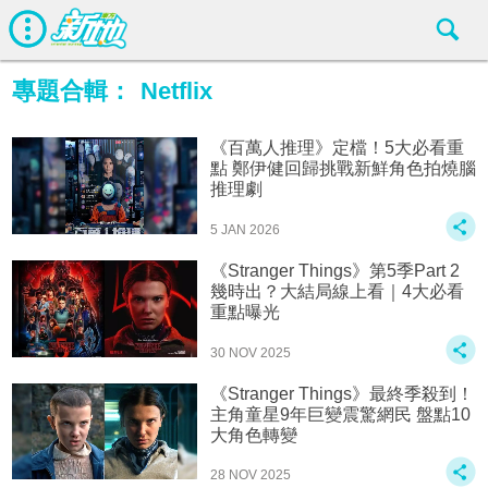
專題合輯：
Netflix
《百萬人推理》定檔！5大必看重
點 鄭伊健回歸挑戰新鮮角色拍燒腦
推理劇
5 JAN 2026
《Stranger Things》第5季Part 2
幾時出？大結局線上看｜4大必看
重點曝光
30 NOV 2025
《Stranger Things》最終季殺到！
主角童星9年巨變震驚網民 盤點10
大角色轉變
28 NOV 2025