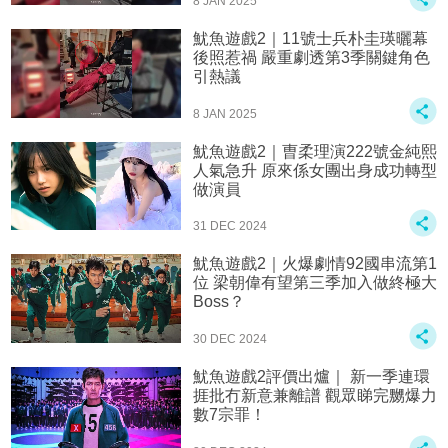
8 JAN 2025
魷魚遊戲2｜11號士兵朴圭瑛曬幕
後照惹禍 嚴重劇透第3季關鍵角色
引熱議
8 JAN 2025
魷魚遊戲2｜曺柔理演222號金純熙
人氣急升 原來係女團出身成功轉型
做演員
31 DEC 2024
魷魚遊戲2｜火爆劇情92國串流第1
位 梁朝偉有望第三季加入做終極大
Boss？
30 DEC 2024
魷魚遊戲2評價出爐｜ 新一季連環
捱批冇新意兼離譜 觀眾睇完嬲爆力
數7宗罪！