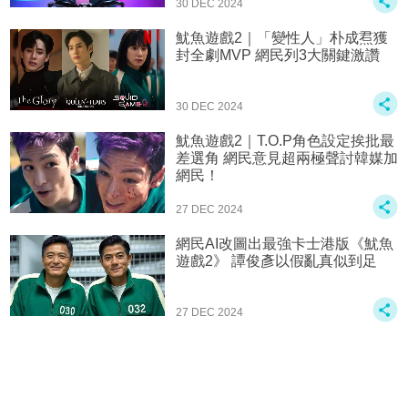
30 DEC 2024
魷魚遊戲2｜「變性人」朴成焄獲
封全劇MVP 網民列3大關鍵激讚
30 DEC 2024
魷魚遊戲2｜T.O.P角色設定挨批最
差選角 網民意見超兩極聲討韓媒加
網民！
27 DEC 2024
網民AI改圖出最強卡士港版《魷魚
遊戲2》 譚俊彥以假亂真似到足
27 DEC 2024