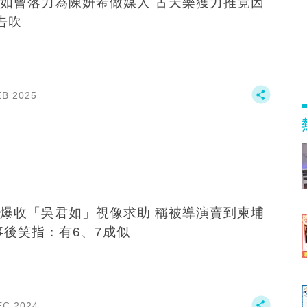
如曾落力為陳妍希做媒人 古天樂獲力推竟因
告吹
EB 2025
收「吳君如」視像求助 稱被導演賣到柬埔
寨 事後笑指：有6、7成似
EC 2024