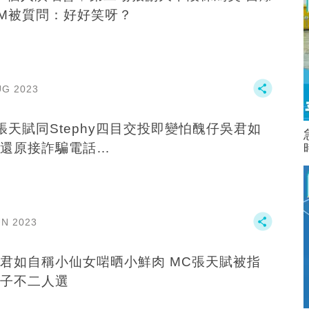
M被質問：好好笑呀？
UG 2023
張天賦同Stephy四目交投即變怕醜仔️吳君如
還原️接詐騙電話…
UN 2023
君如自稱‍️小仙女啱晒小鮮肉 MC張天賦被指
子不二人選