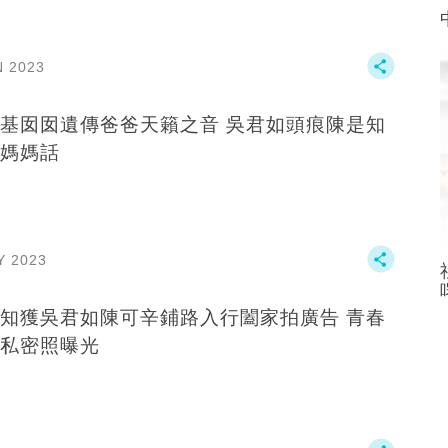
N 2023
基囡囡遺傳爸爸天籟之音 吳君如頭痕陳是知
媽媽話
Y 2023
知獲吳君如陳可辛鋪路入行闔家拍廣告 青春
私密照曝光