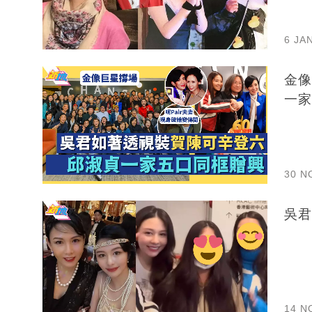
6 JA
金像
一家
30 N
14 N