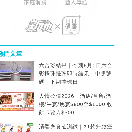
熱門文章
六合彩結果｜今期8月6日六合
彩攪珠攪珠即時結果｜中獎號
碼＋下期攪珠日
人情公價2026｜酒店/會所/酒
樓/午宴/晚宴$800至$1500 收
餅卡要畀$300
消委會食油測試｜21款無致癌