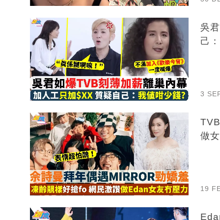
吳君
己：
3 SE
TV
做女
19 F
Ed