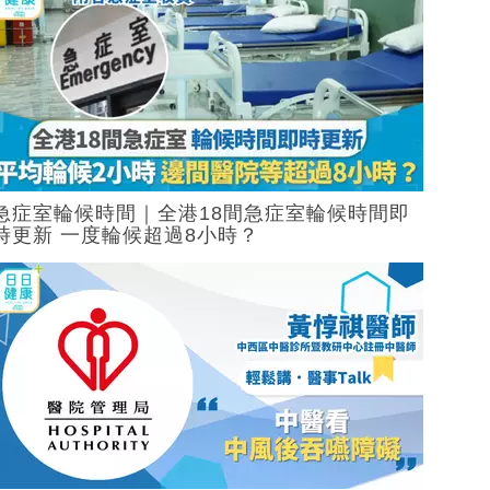
急症室輪候時間｜全港18間急症室輪候時間即
時更新 一度輪候超過8小時？