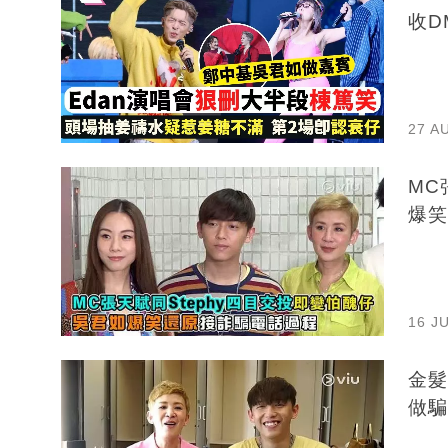
收D
27 A
MC
爆笑
16 J
金髮
做騙