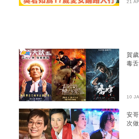
21 A
賀歲
毒舌
10 J
安哥
次做