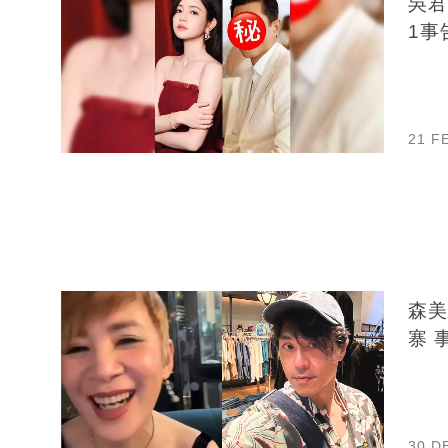
吳君
1事
21 F
森美爆
30 D