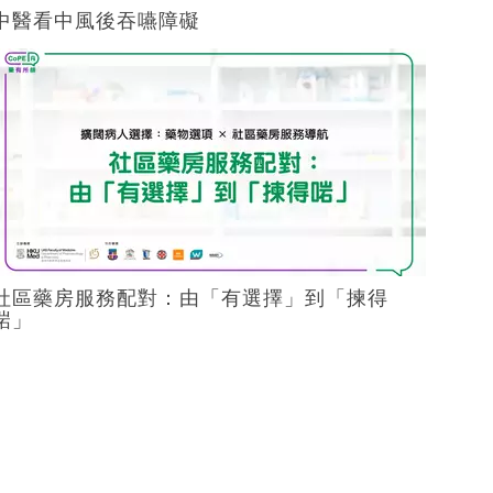
中醫看中風後吞嚥障礙
社區藥房服務配對：由「有選擇」到「揀得
啱」