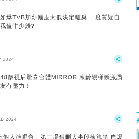
如爆TVB加薪幅度太低決定離巢 一度質疑自
我值咁少錢?
P 2024
B48歲視后驚喜合體MIRROR 凍齡靚樣獲激讚
友冇壓力！
EB 2024
an個人演唱會︱第二場狠刪大半段棟篤笑 自爆