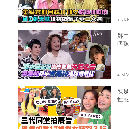
7 JU
鄭中
唔聽
4 MA
陳是
性感