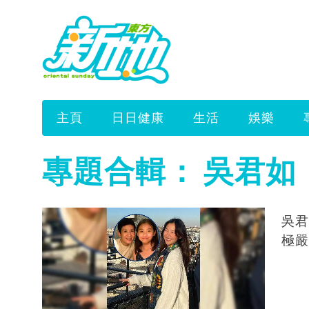
主頁
日日健康
生活
娛樂
專題合輯：
吳君如
吳君
極嚴