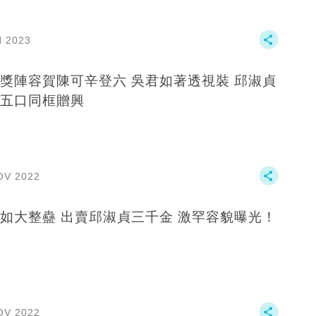
N 2023
獎陣容賀陳可辛登六 吳君如著透視裝 邱淑貞
五口同框贈興
OV 2022
吳君如大整蠱 出賣邱淑貞三千金 激罕容貌曝光！
OV 2022