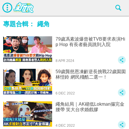
專題合輯：
繩角
79歲馮素波爆曾被TVB要求表演Hi
p Hop 有長者藝員跳到入院
8 APR 2024
59歲龔慈恩凍齡逆長挑戰22歲囡囡
林愷鈴 網民殘酷二選一！
6 DEC 2022
繩角結局｜AK砌低Lokman攞完金
腰帶 笑大台求婚戲膠
4 DEC 2022