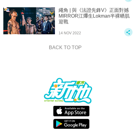
繩角 | 與《法證先鋒V》正面對撼
MIRROR江𤒹生Lokman半裸晒肌
迎戰
14 NOV 2022
BACK TO TOP