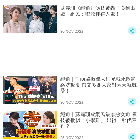
蘇麗珊《繩角》演技被轟「廢到出
戲」網民：唱歌仲得人驚！
30 NOV 2022
繩角｜Thor駱振偉大師兄戰死掀網
絡洗板潮 撰文多謝大家對袁天就嘅
愛！
30 NOV 2022
繩角｜蘇麗珊成網民最厭惡女角 演
技被批似「小學雞」 只得一部代表
作？
25 NOV 2022