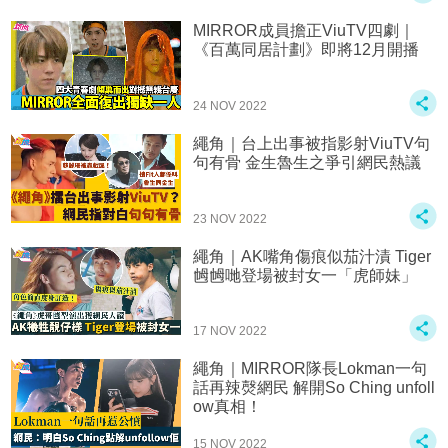
MIRROR成員擔正ViuTV四劇｜
《百萬同居計劃》即將12月開播
24 NOV 2022
繩角｜台上出事被指影射ViuTV句
句有骨 金生魯生之爭引網民熱議
23 NOV 2022
繩角｜AK嘴角傷痕似茄汁漬 Tiger
乸乸哋登場被封女一「虎師妹」
17 NOV 2022
繩角｜MIRROR隊長Lokman一句
話再辣㷫網民 解開So Ching unfoll
ow真相！
15 NOV 2022