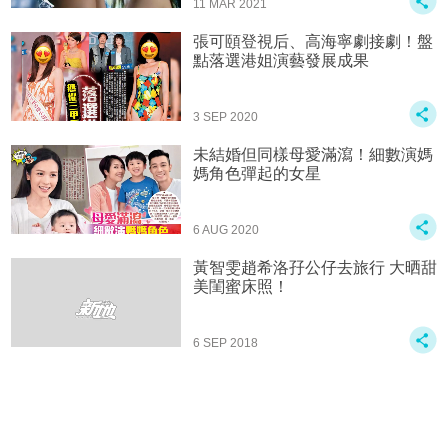
11 MAR 2021
張可頤登視后、高海寧劇接劇！盤
點落選港姐演藝發展成果
3 SEP 2020
未結婚但同樣母愛滿瀉！細數演媽
媽角色彈起的女星
6 AUG 2020
黃智雯趙希洛孖公仔去旅行 大晒甜
美閨蜜床照！
6 SEP 2018