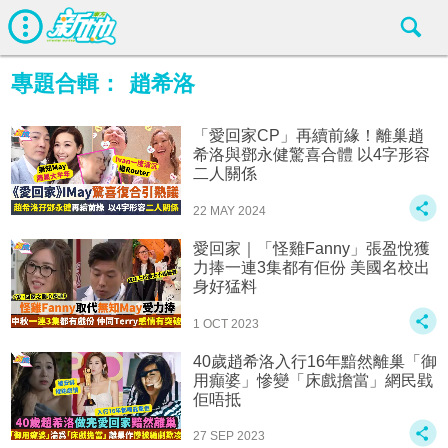
專題合輯：
趙希洛
「愛回家CP」再續前緣！離巢趙
希洛與鄧永健驚喜合體 以4字形容
二人關係
22 MAY 2024
愛回家｜「怪雞Fanny」張盈悅獲
力捧一連3集都有佢份 美國名校出
身好猛料
1 OCT 2023
40歲趙希洛入行16年黯然離巢「御
用癲婆」慘變「床戲擔當」網民戥
佢唔抵
27 SEP 2023