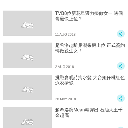
TVB8位新花旦獲力捧做女一 邊個
會最快上位？
11 AUG 2018
趙希洛趁離巢潮乘機上位 正式簽約
轉做親生女！
2 AUG 2018
挑戰麥明詩揈水髮 大台姐仔桃紅色
泳衣搶鏡
28 MAY 2018
趙希洛演Mean精彈出 石油大王千
金起底