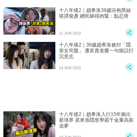
十八年後2｜趙希洛39歲浴袍黑絲
嗒譚俊彥 網民睇得肉緊：點忍呀
21 JUN 2022
十八年後2｜39歲趙希洛被封「隱
形女筍盤」 遭富貴老竇一句狠話打
沉意志
14 JUN 2022
十八年後2｜趙希洛入行15年癲出
新境界 原來係隱形學霸千金棄高薪
追夢