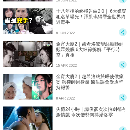
10 JUN 2022
十八年後的終極告白2.0｜ 6大嫌疑
犯名單曝光！譚凱琪得罪全世界終
遇毒手
8 JUN 2022
金宵大廈2｜趙希洛驚變惡霸睇到
觀眾燒腦 6大細節拆解「平行時
空」真相
15 APR 2022
金宵大廈2｜趙希洛終於唔使做癲
婆 演律師周身瘀 醫生誤會受虐堅
持報警
8 APR 2022
失憶24小時｜譚俊彥次次拍劇都有
激情戲 今次借勢肉搏湯洛雯