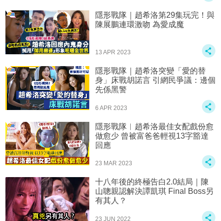
隱形戰隊｜趙希洛第29集玩完！與
陳展鵬連環激吻 為愛成魔
13 APR 2023
隱形戰隊｜趙希洛突變「愛的替
身」床戰胡諾言 引網民爭議：邊個
先係黑警
6 APR 2023
隱形戰隊︱趙希洛最佳女配戲份愈
做愈少 曾被富爸爸輕視13字豁達
回應
23 MAR 2023
十八年後的終極告白2.0結局｜陳
山聰親認解決譚凱琪 Final Boss另
有其人？
23 JUN 2022