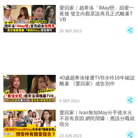
愛回家｜趙希洛「IMay戀」甜蜜一
夜後 發文向觀眾說再見正式離巢T
VB
26 SEP 2023
40歲趙希洛慘遭TVB冷待16年確認
離巢 《愛回家》成告別作
8 SEP 2023
愛回家｜Ivan無知May分手後水火
不容有原因 網民鬧爆：應該分嘅就
唔分
23 JUN 2023