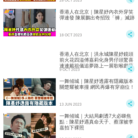
28 OCT 2023
香港人在北京｜陳星妤內衣外穿笑
彈連發 陳展鵬出奇招毁「褲」滅跡
18 OCT 2023
香港人在北京｜洪永城陳星妤鏡頭
前火花四溢傅嘉莉化身男仔頭驚喜
連連戴祖儀追夢路上一展歌喉戲藝
9 OCT 2023
一舞傾城｜陳星妤透露有隱藏版本
關楚耀被車撞 網民再爆有穿崩位！
13 JUN 2023
一舞傾城｜大結局劇透7大必睇焦
點：陳星妤遇真命天子、蔡潔被李
嘉拍下裸照