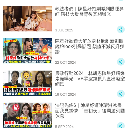
執法者們｜陳星妤拍劇喊到眼腫鼻
紅 演技大爆發背後真相曝光
3 JUL 2025
陳星妤歐遊大解放身材fit爆 新劇眼
鏡娘look引爆話題 顏值不減反升獲
讚
22 OCT 2024
廉政行動2024｜林凱恩陳星妤殘爆
素顏曝光 TVB零濾鏡原片直出嚇窒
網民
19 OCT 2024
法證先鋒6｜陳星妤遭連環淋冰畫
面我見猶憐 「賣初夜」後周遊列國
休息
5 SEP 2024