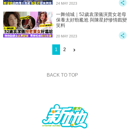
24 MAY 2023
一舞傾城｜52歲袁潔儀演賣女老母
保養太好勁尷尬 與陳星妤慘情戲變
笑料
20 MAY 2023
1
2
BACK TO TOP