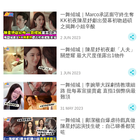
一舞傾城｜Marco承諾廝守終生奪
KK初夜陳星妤獻出螢幕初吻趙碩
之揭舞小姐辛酸
2 JUN 2023
一舞傾城｜陳星妤初夜獻「人夫」
關楚耀 最大尺度僅露出1物件
1 JUN 2023
一舞傾城｜李婉華大踩劇情教壞細
路 批每幕宣揚賣處 直指1個弊病最
難頂
31 MAY 2023
一舞傾城｜鄺潔楹自爆虐待戲真做
陳星妤認演技生硬：自己睇番都笑
咗