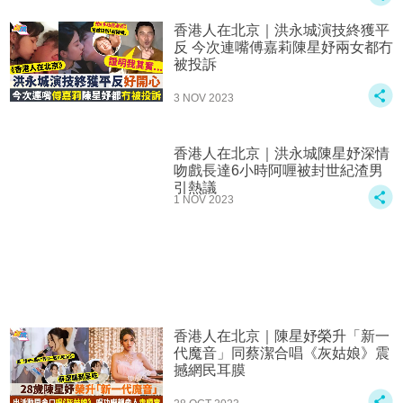
香港人在北京｜洪永城演技終獲平
反 今次連嘴傅嘉莉陳星妤兩女都冇
被投訴
3 NOV 2023
香港人在北京｜洪永城陳星妤深情
吻戲長達6小時阿喱被封世紀渣男
引熱議
1 NOV 2023
香港人在北京｜陳星妤榮升「新一
代魔音」同蔡潔合唱《灰姑娘》震
撼網民耳膜