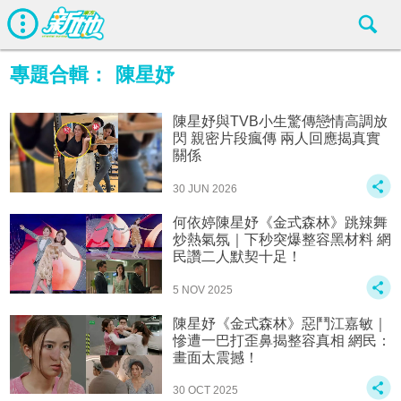
專題合輯：
陳星妤
陳星妤與TVB小生驚傳戀情高調放
閃 親密片段瘋傳 兩人回應揭真實
關係
30 JUN 2026
何依婷陳星妤《金式森林》跳辣舞
炒熱氣氛｜下秒突爆整容黑材料 網
民讚二人默契十足！
5 NOV 2025
陳星妤《金式森林》惡鬥江嘉敏｜
慘遭一巴打歪鼻揭整容真相 網民：
畫面太震撼！
30 OCT 2025