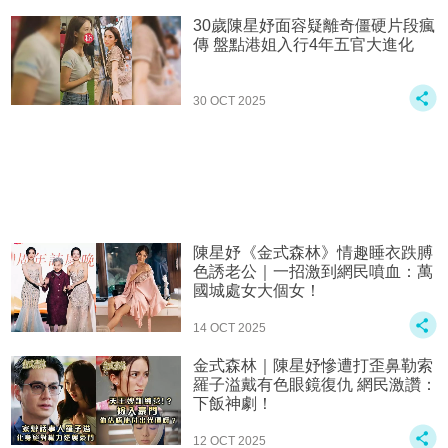
30歲陳星妤面容疑離奇僵硬片段瘋
傳 盤點港姐入行4年五官大進化
30 OCT 2025
陳星妤《金式森林》情趣睡衣跌膊
色誘老公｜一招激到網民噴血：萬
國城處女大個女！
14 OCT 2025
金式森林｜陳星妤慘遭打歪鼻勒索
羅子溢戴有色眼鏡復仇 網民激讚：
下飯神劇！
12 OCT 2025