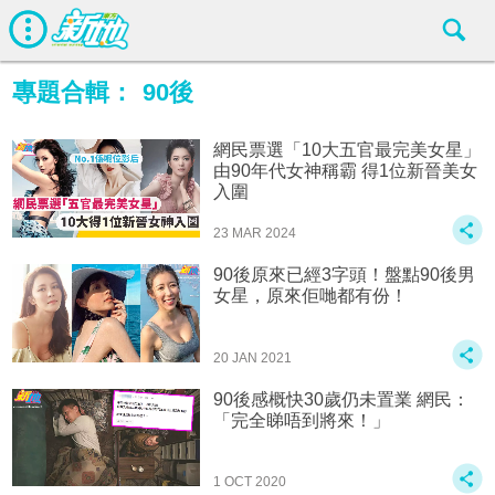
專題合輯：
90後
網民票選「10大五官最完美女星」
由90年代女神稱霸 得1位新晉美女
入圍
23 MAR 2024
90後原來已經3字頭！盤點90後男
女星，原來佢哋都有份！
20 JAN 2021
90後感概快30歲仍未置業 網民：
「完全睇唔到將來！」
1 OCT 2020