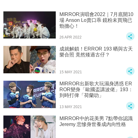
MIRROR演唱會2022｜7月底開10
場 Anson Lo賣口乖 鏡粉未買飛已
勁擔心！
26 APR 2022
成就解鎖！ERROR 193 晒與古天
樂合照 竟然矮過古仔？
15 MAY 2021
MIRROR出新歌大玩濕身誘惑 ER
ROR變身「歐國盃講波佬」193：
到時打俾「荷蘭叻」
13 MAY 2021
MIRROR中的花美男 7點帶你認識
Jeremy 悲慘身世養成內向性格