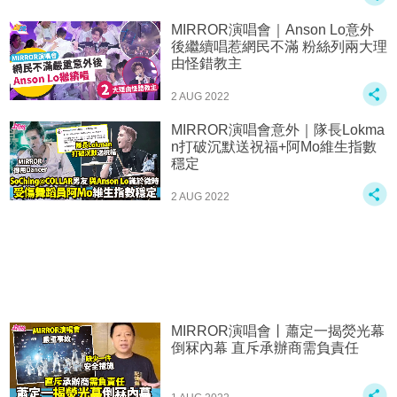
MIRROR演唱會｜Anson Lo意外
後繼續唱惹網民不滿 粉絲列兩大理
由怪錯教主
2 AUG 2022
MIRROR演唱會意外｜隊長Lokma
n打破沉默送祝福+阿Mo維生指數
穩定
2 AUG 2022
MIRROR演唱會丨蕭定一揭熒光幕
倒冧內幕 直斥承辦商需負責任