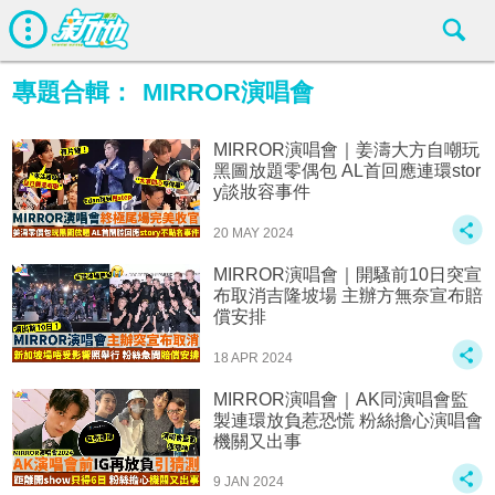
專題合輯：
MIRROR演唱會
MIRROR演唱會｜姜濤大方自嘲玩
黑圖放題零偶包 AL首回應連環stor
y談妝容事件
20 MAY 2024
MIRROR演唱會｜開騷前10日突宣
布取消吉隆坡場 主辦方無奈宣布賠
償安排
18 APR 2024
MIRROR演唱會｜AK同演唱會監
製連環放負惹恐慌 粉絲擔心演唱會
機關又出事
9 JAN 2024