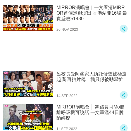
MIRROR演唱會｜一文看清MIRR
OR首個巡迴演出 香港站開16場 最
貴盛惠$1480
20 NOV 2023
呂校長受阿峯家人所託發聲被極速
起底 再拍片稱：我只係被動幫忙
14 SEP 2022
MIRROR演唱會 │ 舞蹈員阿Mo脫
離呼吸機可說話 一文重溫44日脫
險經歷
11 SEP 2022