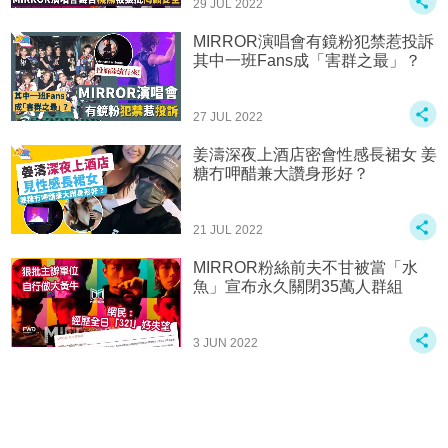
29 JUL 2022
MIRROR演唱會有鏡粉犯禁惹投訴
其中一班Fans成「害群之最」？
27 JUL 2022
姜濤深夜上酒店密會性感長裙女 姜
糖冇呷醋兼大讚身形好？
21 JUL 2022
MIRROR粉絲前夫不甘被當「水
魚」宣布永久關閉35萬人群組
3 JUN 2022