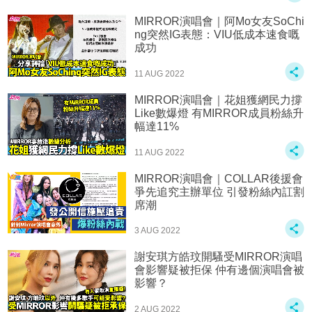
MIRROR演唱會｜阿Mo女友SoChi
ng突然IG表態：VIU低成本速食嘅
成功
11 AUG 2022
MIRROR演唱會｜花姐獲網民力撐
Like數爆燈 有MIRROR成員粉絲升
幅達11%
11 AUG 2022
MIRROR演唱會｜COLLAR後援會
爭先追究主辦單位 引發粉絲內訌割
席潮
3 AUG 2022
謝安琪方皓玟開騷受MIRROR演唱
會影響疑被拒保 仲有邊個演唱會被
影響？
2 AUG 2022