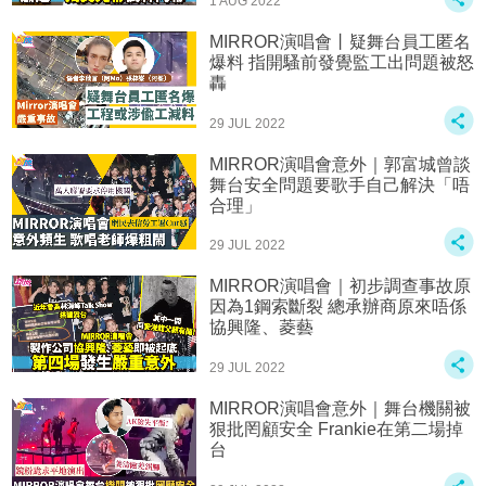
1 AUG 2022
MIRROR演唱會丨疑舞台員工匿名
爆料 指開騷前發覺監工出問題被怒
轟
29 JUL 2022
MIRROR演唱會意外｜郭富城曾談
舞台安全問題要歌手自己解決「唔
合理」
29 JUL 2022
MIRROR演唱會｜初步調查事故原
因為1鋼索斷裂 總承辦商原來唔係
協興隆、菱藝
29 JUL 2022
MIRROR演唱會意外｜舞台機關被
狠批罔顧安全 Frankie在第二場掉
台