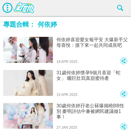
專題合輯：
何依婷
何依婷喜迎愛女報平安 大爆新手父
母喜悅：接下來一起共同成長吧
18 APR 2025
31歲何依婷懷孕9個月喜迎「蛇
女」 曬巨肚寫真甜蜜待產
15 APR 2025
30歲何依婷孖老公冧爆揭曉BB性
別 麥明詩估中兼被網民建議做1
事！
27 JAN 2025