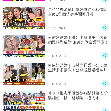
31 JAN 2024
佘詩曼肉緊攬何依婷粉碎不和傳聞
台慶1舉動曾令傳聞再升溫
19 JAN 2024
何依婷結婚︱港姐出身得第二名惹
網民熱烈反對 細數九位索爆亞軍！
20 DEC 2023
何依婷結婚｜IG發文冧爆老公：餘
生請多多請教！公開最新婚禮照片
19 DEC 2023
蔡嘉欣飛峇里做姊妹被鬧賤格 影泳
裝相前一秒「發爛渣」撥人水