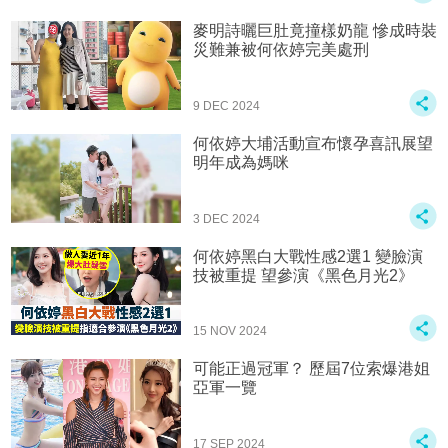
麥明詩曬巨肚竟撞樣奶龍 慘成時裝
災難兼被何依婷完美處刑
9 DEC 2024
何依婷大埔活動宣布懷孕喜訊展望
明年成為媽咪
3 DEC 2024
何依婷黑白大戰性感2選1 變臉演
技被重提 望參演《黑色月光2》
15 NOV 2024
可能正過冠軍？ 歷屆7位索爆港姐
亞軍一覽
17 SEP 2024