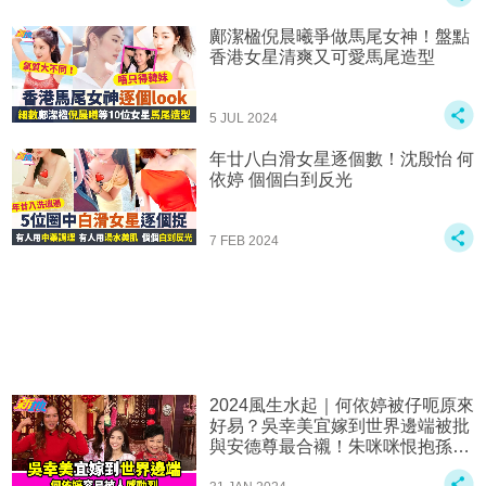
鄺潔楹倪晨曦爭做馬尾女神！盤點
香港女星清爽又可愛馬尾造型
5 JUL 2024
年廿八白滑女星逐個數！沈殷怡 何
依婷 個個白到反光
7 FEB 2024
2024風生水起｜何依婷被仔呃原來
好易？吳幸美宜嫁到世界邊端被批
與安德尊最合襯！朱咪咪恨抱孫流
口水被麥玲玲爆料收埋好多間屋？