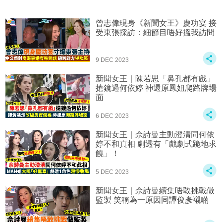
曾志偉現身《新聞女王》慶功宴 接
受東張採訪：細節目唔好搵我訪問
9 DEC 2023
新聞女王｜陳若思「鼻孔都有戲」
搶鏡過何依婷 神還原鳳姐爬路牌場
面
6 DEC 2023
新聞女王｜佘詩曼主動澄清同何依
婷不和真相 劇透有「戲劇式跪地求
饒」！
5 DEC 2023
新聞女王｜佘詩曼續集唔敢挑戰做
監製 笑稱為一原因同譚俊彥襯啲