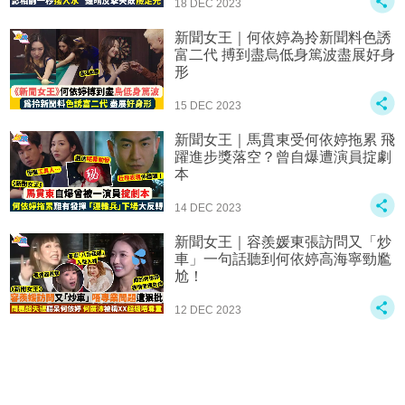
18 DEC 2023
新聞女王｜何依婷為拎新聞料色誘
富二代 搏到盡烏低身篤波盡展好身
形
15 DEC 2023
新聞女王｜馬貫東受何依婷拖累 飛
躍進步獎落空？曾自爆遭演員掟劇
本
14 DEC 2023
新聞女王｜容羨媛東張訪問又「炒
車」一句話聽到何依婷高海寧勁尷
尬！
12 DEC 2023