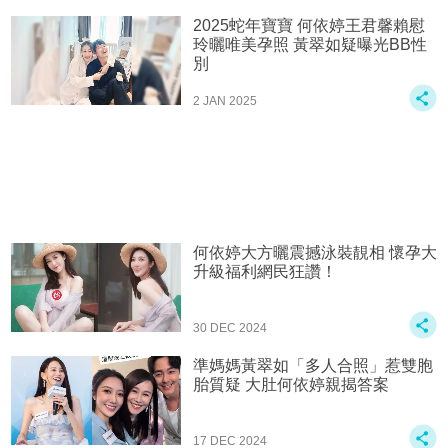
2025蛇年寶寶 何依婷王君馨賴慰
玲曬唯美孕照 黃翠如疑曝光BB性
別
2 JAN 2025
何依婷大方曬震撼泳裝靚相 懷孕大
升級福利網民狂讚！
30 DEC 2024
準媽媽黃翠如「多人合照」惹雙胞
胎質疑 大肚何依婷親揭答案
17 DEC 2024