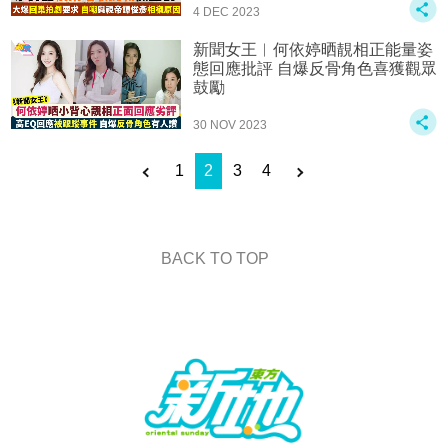
4 DEC 2023
新聞女王︱何依婷晒靚相正能量姿
態回應批評 自爆反骨角色喜獲觀眾
鼓勵
30 NOV 2023
1
2
3
4
BACK TO TOP