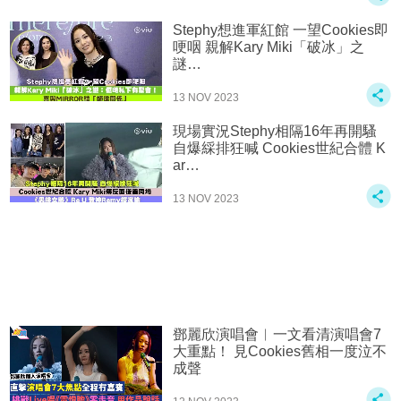
Stephy想進軍紅館 一望Cookies即
哽咽 親解Kary Miki「破冰」之
謎…
13 NOV 2023
現場實況Stephy相隔16年再開騷
自爆綵排狂喊 Cookies世紀合體 K
ar…
13 NOV 2023
鄧麗欣演唱會︱一文看清演唱會7
大重點！ 見Cookies舊相一度泣不
成聲