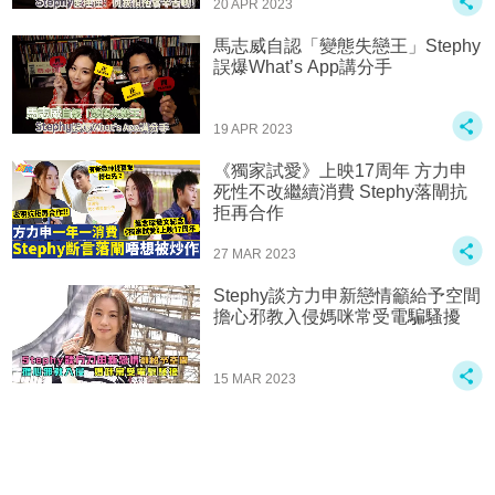
20 APR 2023
馬志威自認「變態失戀王」Stephy
誤爆What’s App講分手
19 APR 2023
《獨家試愛》上映17周年 方力申
死性不改繼續消費 Stephy落閘抗
拒再合作
27 MAR 2023
Stephy談方力申新戀情籲給予空間
擔心邪教入侵媽咪常受電騙騷擾️
15 MAR 2023