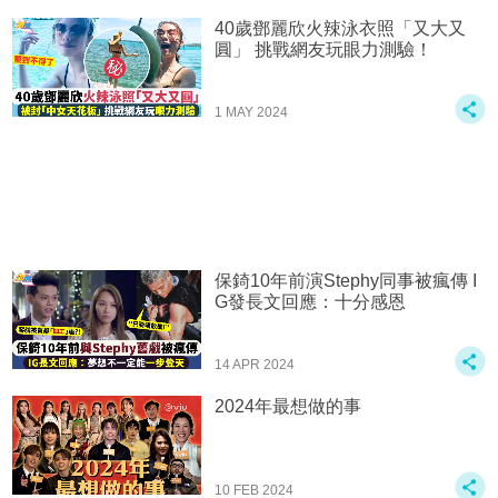
40歲鄧麗欣火辣泳衣照「又大又
圓」 挑戰網友玩眼力測驗！
1 MAY 2024
保錡10年前演Stephy同事被瘋傳 I
G發長文回應：十分感恩
14 APR 2024
2024年最想做的事
10 FEB 2024