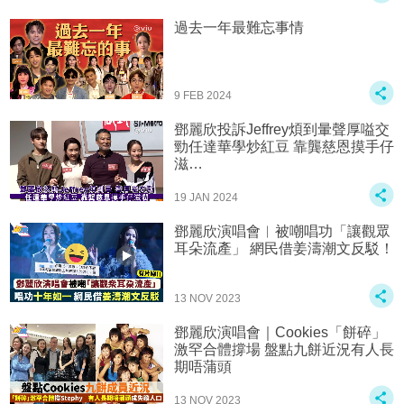
過去一年最難忘事情
9 FEB 2024
鄧麗欣投訴Jeffrey煩到暈聲厚嗌交
勁任達華學炒紅豆 靠龔慈恩摸手仔
滋…
19 JAN 2024
鄧麗欣演唱會︱被嘲唱功「讓觀眾
耳朵流產」 網民借姜濤潮文反駁！
13 NOV 2023
鄧麗欣演唱會｜Cookies「餅碎」
激罕合體撐場 盤點九餅近況有人長
期唔蒲頭
13 NOV 2023