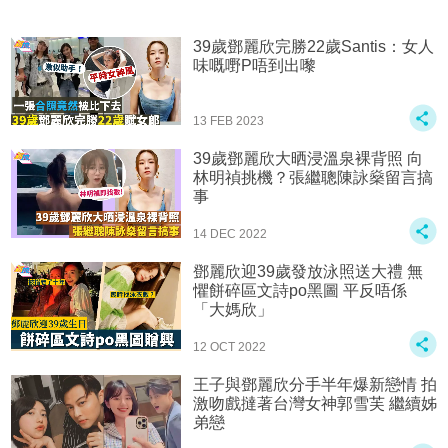
39歲鄧麗欣完勝22歲Santis：女人
味嘅嘢P唔到出嚟
13 FEB 2023
39歲鄧麗欣大晒浸溫泉裸背照 向
林明禎挑機？張繼聰陳詠燊留言搞
事
14 DEC 2022
鄧麗欣迎39歲發放泳照送大禮 無
懼餅碎區文詩po黑圖 平反唔係
「大媽欣」
12 OCT 2022
王子與鄧麗欣分手半年爆新戀情 拍
激吻戲撻著台灣女神郭雪芙 繼續姊
弟戀