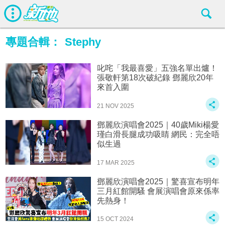
專題合輯：
Stephy
叱咤「我最喜愛」五強名單出爐！
張敬軒第18次破紀錄 鄧麗欣20年
來首入圍
21 NOV 2025
鄧麗欣演唱會2025｜40歲Miki楊愛
瑾白滑長腿成功吸睛 網民：完全唔
似生過
17 MAR 2025
鄧麗欣演唱會2025｜驚喜宣布明年
三月紅館開騷 會展演唱會原來係率
先熱身！
15 OCT 2024