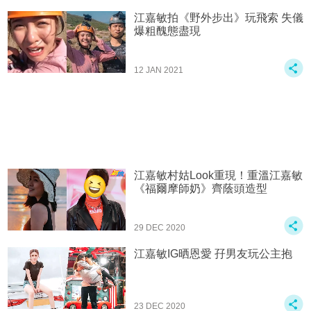
江嘉敏拍《野外步出》玩飛索 失儀
爆粗醜態盡現
12 JAN 2021
江嘉敏村姑Look重現！重溫江嘉敏
《福爾摩師奶》齊蔭頭造型
29 DEC 2020
江嘉敏IG晒恩愛 孖男友玩公主抱
23 DEC 2020