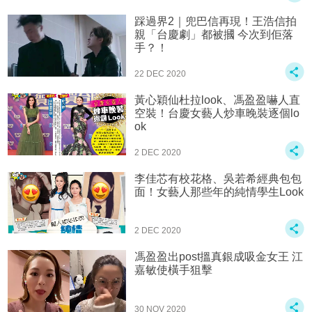
踩過界2｜兜巴信再現！王浩信拍
親「台慶劇」都被摑 今次到佢落
手？！
22 DEC 2020
黃心穎仙杜拉look、馮盈盈嚇人直
空裝！台慶女藝人炒車晚裝逐個lo
ok
2 DEC 2020
李佳芯有校花格、吳若希經典包包
面！女藝人那些年的純情學生Look
2 DEC 2020
馮盈盈出post搵真銀成吸金女王 江
嘉敏使橫手狙擊
30 NOV 2020