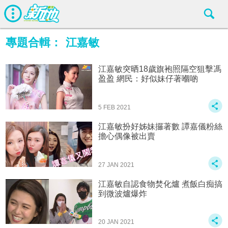
專題合輯：
江嘉敏
江嘉敏突晒18歲旗袍照隔空狙擊馮
盈盈 網民：好似妹仔著嗰啲
5 FEB 2021
江嘉敏扮好姊妹攞著數 譚嘉儀粉絲
擔心偶像被出賣
27 JAN 2021
江嘉敏自認食物焚化爐 煮飯白痴搞
到微波爐爆炸
20 JAN 2021