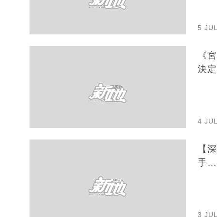
5 JU
《宮
決定
4 JU
【深
手…
3 JU