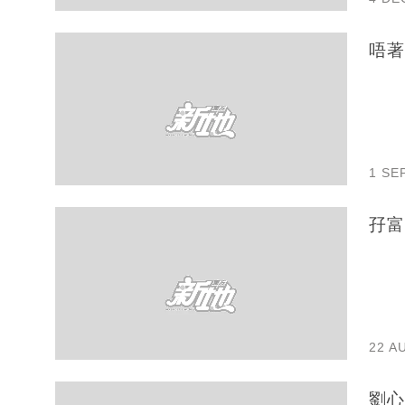
唔著
1 SE
孖富
22 A
劉心