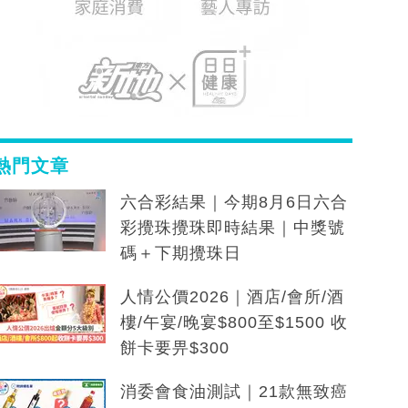
熱門文章
六合彩結果｜今期8月6日六合
彩攪珠攪珠即時結果｜中獎號
碼＋下期攪珠日
人情公價2026｜酒店/會所/酒
樓/午宴/晚宴$800至$1500 收
餅卡要畀$300
消委會食油測試｜21款無致癌