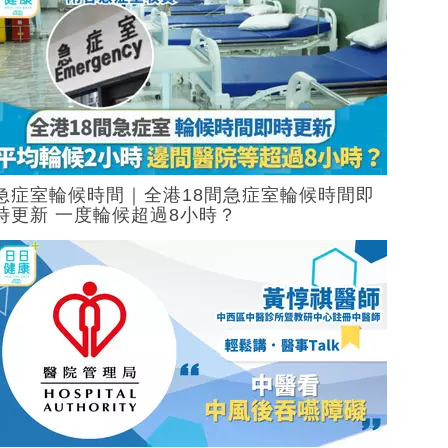
急症室輪候時間｜全港18間急症室輪候時間即
時更新 一度輪候超過8小時？