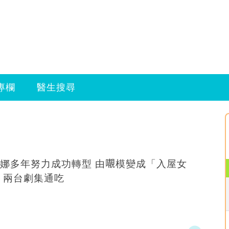
專欄
醫生搜尋
娜多年努力成功轉型 由𡃁模變成「入屋女
 兩台劇集通吃