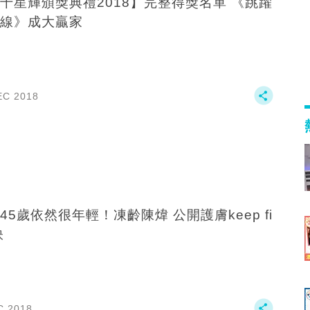
千星輝頒獎典禮2018】完整得獎名單 《跳躍
線》成大贏家
EC 2018
45歲依然很年輕！凍齡陳煒 公開護膚keep fi
訣
C 2018