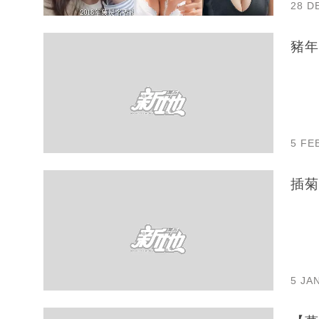
28 D
豬年
5 FE
插菊
5 JA