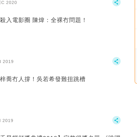
EC 2020
殺入電影圈 陳煒：全裸冇問題！
B 2019
梓喬冇人撐！吳若希發難扭跳槽
N 2019