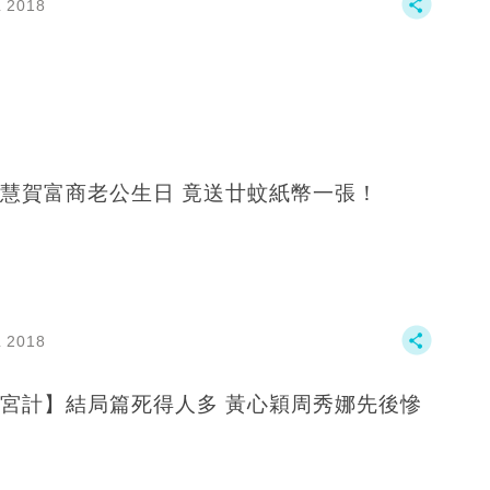
L 2018
慧賀富商老公生日 竟送廿蚊紙幣一張！
L 2018
宮計】結局篇死得人多 黃心穎周秀娜先後慘