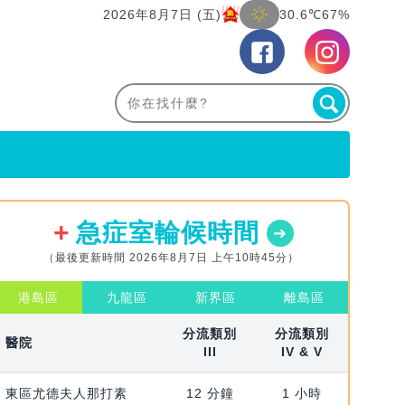
2026年8月7日 (五)
30.6℃
67%
急症室輪候時間
（最後更新時間 2026年8月7日 上午10時45分）
港島區
九龍區
新界區
離島區
分流類別
分流類別
醫院
III
IV & V
東區尤德夫人那打素
12 分鐘
1 小時