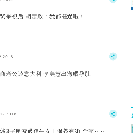
緊爭視后 胡定欣：我都攞過啦！
P 2018
商老公遊意大利 李美慧出海晒孕肚
UG 2018
悠3字尾索過後生女｜保養有術 全靠⋯⋯