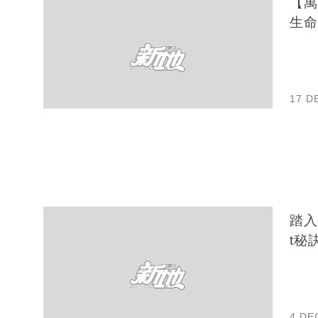
【萬
生命
17 D
踏入
t秘
4 DE