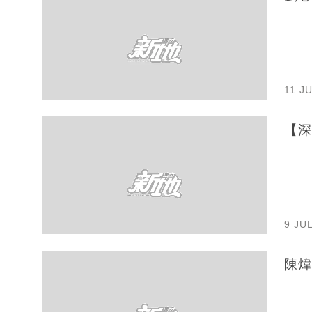
11 J
【深
9 JU
陳煒