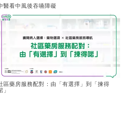
中醫看中風後吞嚥障礙
社區藥房服務配對：由「有選擇」到「揀得
啱」