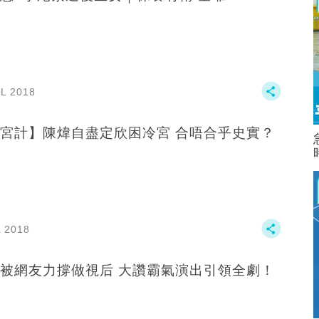
UL 2018
宮計】陳煒自盡定欣困冷宮 合唔合乎史實？
L 2018
被網友力撐做視后 大讚霸氣演出引領全劇！