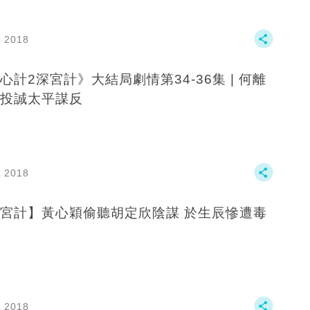
L 2018
心計2深宮計》大結局劇情第34-36集 | 何離
投誠太平謀反
L 2018
宮計】黃心穎偷聽胡定欣陰謀 於生辰慘遭毒
L 2018