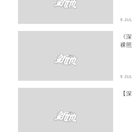
9 JU
《深
裸照
9 JU
【深