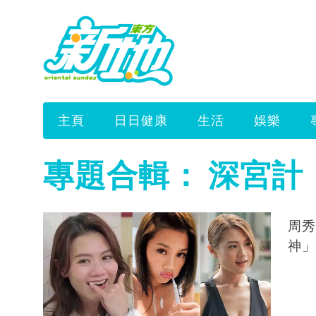
主頁
日日健康
生活
娛樂
專題合輯：
深宮計
周秀
神」