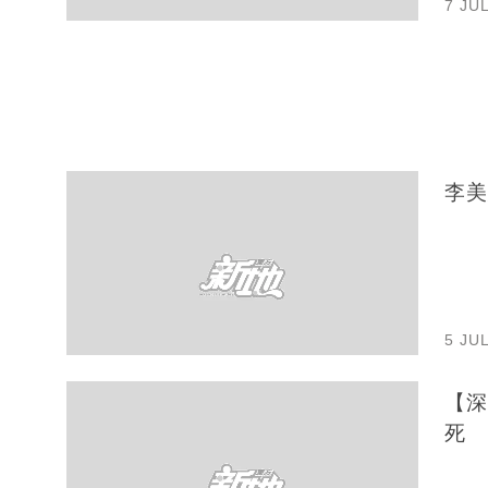
7 JU
李美
5 JU
【深
死