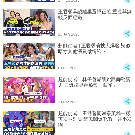
27 FEB 2023
王君馨承認離巢選擇正確 重溫與無
綫反面經過
26 JAN 2023
超能使者 | 王君馨演技大爆發 疑似
暗寸其他演員做得誇？
6 DEC 2022
超能使者｜林子善爆肌跳艷舞勁落
力 自爆褲襠穿窿曾「跌雀」
3 NOV 2022
超能使者｜王君馨同鐵拳英雄一樣
再次被消失 網民鬧爆TVB：好小器
啊