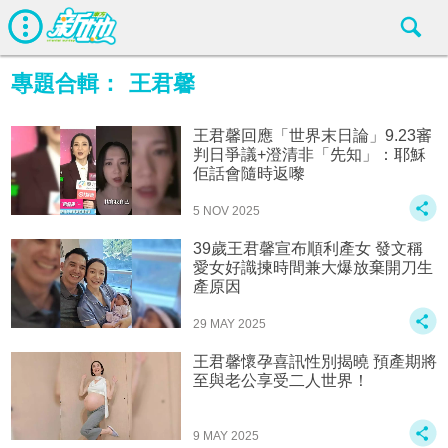
專題合輯：
王君馨
王君馨回應「世界末日論」9.23審
判日爭議+澄清非「先知」：耶穌
佢話會隨時返嚟
5 NOV 2025
39歲王君馨宣布順利產女 發文稱
愛女好識揀時間兼大爆放棄開刀生
產原因
29 MAY 2025
王君馨懷孕喜訊性別揭曉 預產期將
至與老公享受二人世界！
9 MAY 2025