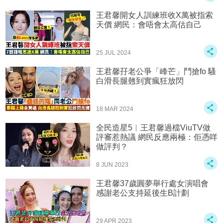
王君馨開女人訓練班收X萬被指索
天價 網民：會唔會太高估自己
25 JUL 2024
王君馨孖老公爭「峰芒」鬥搶fo 騷
白滑長腿翹到實瘋狂放閃
18 MAR 2024
全民造星5︱王君馨過檔ViuTV做
評審惹熱議 網民反應兩極：佢憑咩
做評判？
8 JUN 2023
王君馨37歲圓夢舉行處女演唱會‍️‍‍
感謝老公支持延後生B計劃
29 APR 2023