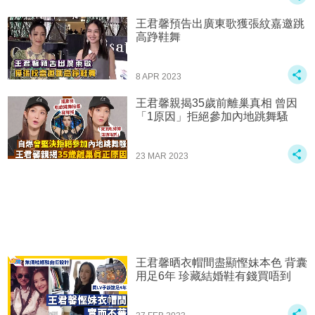
王君馨預告出廣東歌獲張紋嘉邀跳
高踭鞋舞
8 APR 2023
王君馨親揭35歲前離巢真相 曾因
「1原因」拒絕參加內地跳舞騷
23 MAR 2023
王君馨晒衣帽間盡顯慳妹本色 背囊
用足6年 珍藏結婚鞋有錢買唔到