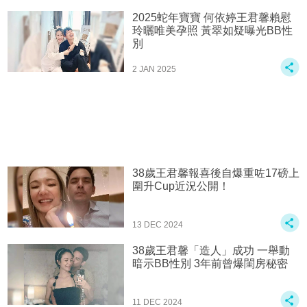
2025蛇年寶寶 何依婷王君馨賴慰
玲曬唯美孕照 黃翠如疑曝光BB性
別
2 JAN 2025
38歲王君馨報喜後自爆重咗17磅上
圍升Cup近況公開！
13 DEC 2024
38歲王君馨「造人」成功 一舉動
暗示BB性別 3年前曾爆閨房秘密
11 DEC 2024