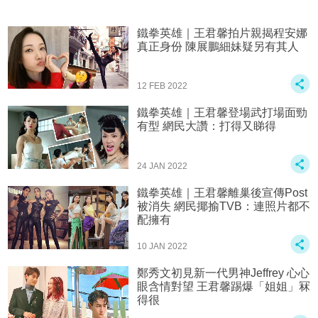
鐵拳英雄｜王君馨拍片親揭程安娜
真正身份 陳展鵬細妹疑另有其人
12 FEB 2022
鐵拳英雄｜王君馨登場武打場面勁
有型 網民大讚：打得又睇得
24 JAN 2022
鐵拳英雄｜王君馨離巢後宣傳Post
被消失 網民揶揄TVB：連照片都不
配擁有
10 JAN 2022
鄭秀文初見新一代男神Jeffrey 心心
眼含情對望 王君馨踢爆「姐姐」冧
得很