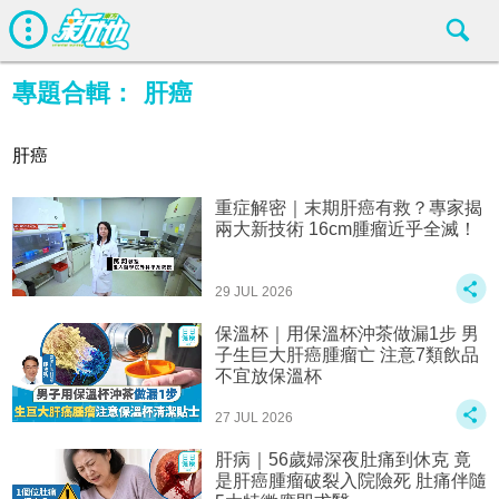
專題合輯：
肝癌
肝癌
重症解密｜末期肝癌有救？專家揭
兩大新技術 16cm腫瘤近乎全滅！
29 JUL 2026
保溫杯｜用保溫杯沖茶做漏1步 男
子生巨大肝癌腫瘤亡 注意7類飲品
不宜放保溫杯
27 JUL 2026
肝病｜56歲婦深夜肚痛到休克 竟
是肝癌腫瘤破裂入院險死 肚痛伴隨