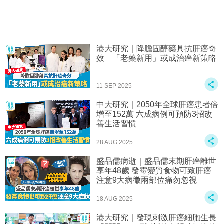
港大研究｜降膽固醇藥具抗肝癌奇
效 「老藥新用」或成治癌新策略
11 SEP 2025
中大研究｜2050年全球肝癌患者倍
增至152萬 六成病例可預防3招改
善生活習慣
28 AUG 2025
盛品儒病逝｜盛品儒末期肝癌離世
享年48歲 發霉變質食物可致肝癌
注意9大病徵兩部位痛勿忽視
18 AUG 2025
港大研究｜發現刺激肝癌細胞生長