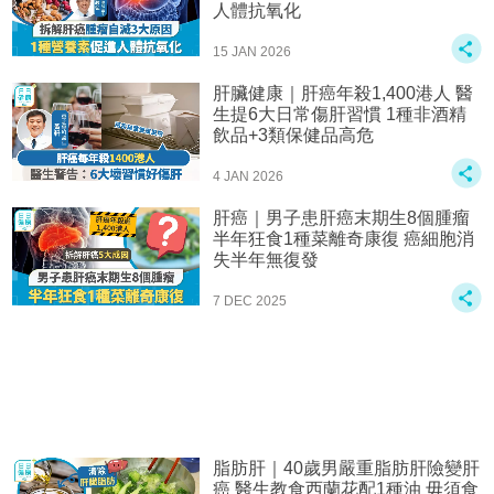
人體抗氧化
15 JAN 2026
肝臟健康｜肝癌年殺1,400港人 醫
生提6大日常傷肝習慣 1種非酒精
飲品+3類保健品高危
4 JAN 2026
肝癌｜男子患肝癌末期生8個腫瘤
半年狂食1種菜離奇康復 癌細胞消
失半年無復發
7 DEC 2025
脂肪肝｜40歲男嚴重脂肪肝險變肝
癌 醫生教食西蘭花配1種油 毋須食