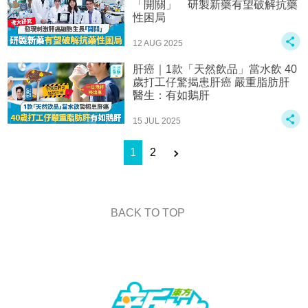
「開關」 研製新藥有望破解抗藥
性困局
12 AUG 2025
肝癌｜1款「天然飲品」當水飲 40
歲打工仔驚揭患肝癌 嚴重脂肪肝
醫生：有如鵝肝
15 JUL 2025
1
2
BACK TO TOP