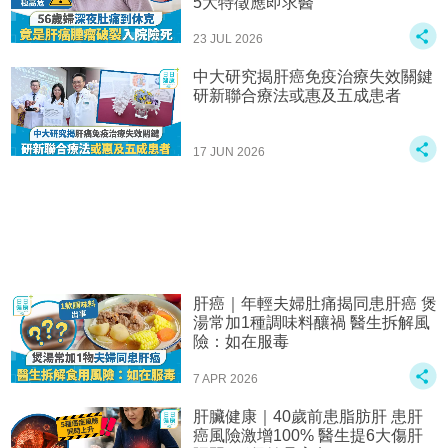
5大特徵應即求醫
23 JUL 2026
中大研究揭肝癌免疫治療失效關鍵
研新聯合療法或惠及五成患者
17 JUN 2026
肝癌｜年輕夫婦肚痛揭同患肝癌 煲
湯常加1種調味料釀禍 醫生拆解風
險：如在服毒
7 APR 2026
肝臟健康｜40歲前患脂肪肝 患肝
癌風險激增100% 醫生提6大傷肝