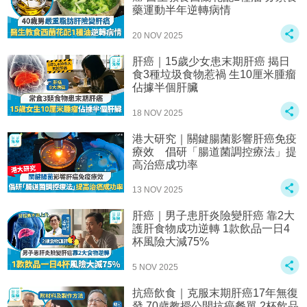
藥運動半年逆轉病情
20 NOV 2025
肝癌｜15歲少女患末期肝癌 揭日
食3種垃圾食物惹禍 生10厘米腫瘤
佔據半個肝臟
18 NOV 2025
港大研究｜關鍵腸菌影響肝癌免疫
療效 倡研「腸道菌調控療法」提
高治癌成功率
13 NOV 2025
肝癌｜男子患肝炎險變肝癌 靠2大
護肝食物成功逆轉 1款飲品一日4
杯風險大減75%
5 NOV 2025
抗癌飲食｜克服末期肝癌17年無復
發 70歲教授公開抗癌餐單 2杯飲品