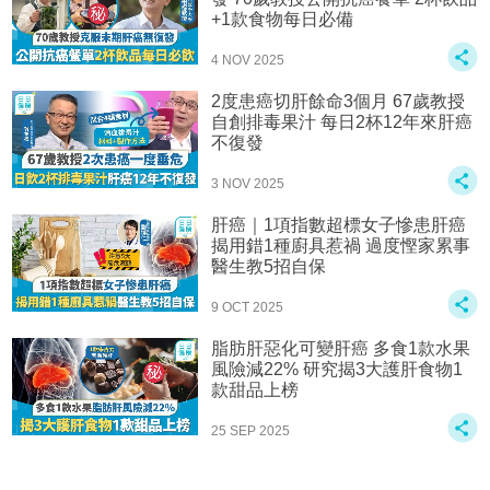
+1款食物每日必備
4 NOV 2025
2度患癌切肝餘命3個月 67歲教授
自創排毒果汁 每日2杯12年來肝癌
不復發
3 NOV 2025
肝癌｜1項指數超標女子慘患肝癌
揭用錯1種廚具惹禍 過度慳家累事
醫生教5招自保
9 OCT 2025
脂肪肝惡化可變肝癌 多食1款水果
風險減22% 研究揭3大護肝食物1
款甜品上榜
25 SEP 2025