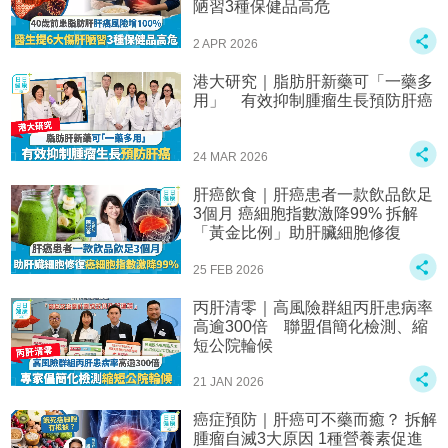
陋習3種保健品高危
2 APR 2026
港大研究｜脂肪肝新藥可「一藥多
用」 有效抑制腫瘤生長預防肝癌
24 MAR 2026
肝癌飲食｜肝癌患者一款飲品飲足
3個月 癌細胞指數激降99% 拆解
「黃金比例」助肝臟細胞修復
25 FEB 2026
丙肝清零｜高風險群組丙肝患病率
高逾300倍 聯盟倡簡化檢測、縮
短公院輪候
21 JAN 2026
癌症預防｜肝癌可不藥而癒？ 拆解
腫瘤自滅3大原因 1種營養素促進