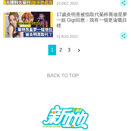
10 DEC 2022
17歲炎明熹被指取代菊梓喬做星夢
一姐 Gigi回應：我有一個更遠嘅目
標
31 AUG 2022
1
2
3
BACK TO TOP