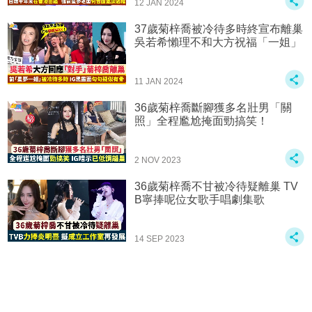
12 JAN 2024
37歲菊梓喬被冷待多時終宣布離巢
吳若希懶理不和大方祝福「一姐」
11 JAN 2024
36歲菊梓喬斷腳獲多名壯男「關
照」全程尷尬掩面勁搞笑！
2 NOV 2023
36歲菊梓喬不甘被冷待疑離巢 TV
B寧捧呢位女歌手唱劇集歌
14 SEP 2023