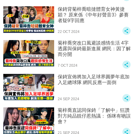
保錡背菊梓喬暗撻體育女神黃捷
穎？ 原來係《中年好聲音3》參賽
者疑9字回應
22 OCT 2024
菊梓喬突改口風避談感情生活 4字
透露與保錡最新進展 網民：因了解
而分開
7 OCT 2024
保錡宣佈將加入足球界圓夢年底加
入足總球隊 網民反應一面倒
24 SEP 2024
菊梓喬直認同保錡「了解中」狂讚
對方純品靚仔惹熱議： 係咪有啲誤
會？
21 SEP 2024