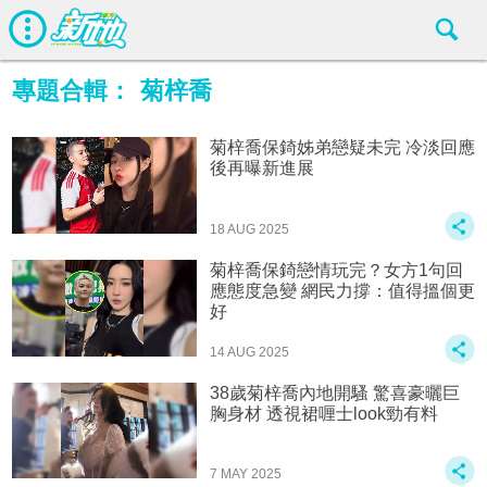
專題合輯：
菊梓喬
菊梓喬保錡姊弟戀疑未完 冷淡回應
後再曝新進展
18 AUG 2025
菊梓喬保錡戀情玩完？女方1句回
應態度急變 網民力撐：值得搵個更
好
14 AUG 2025
38歲菊梓喬內地開騷 驚喜豪曬巨
胸身材 透視裙喱士look勁有料
7 MAY 2025