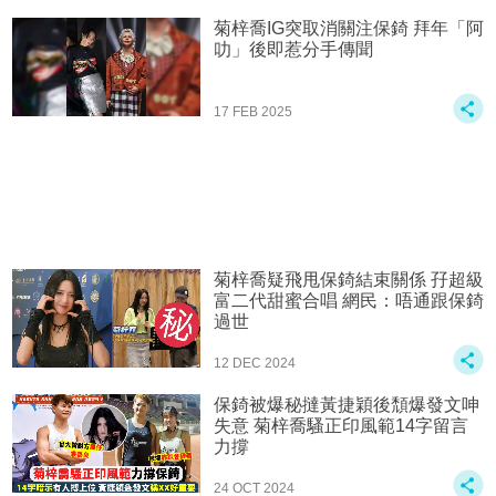
菊梓喬IG突取消關注保錡 拜年「阿
叻」後即惹分手傳聞
17 FEB 2025
菊梓喬疑飛甩保錡結束關係 孖超級
富二代甜蜜合唱 網民：唔通跟保錡
過世
12 DEC 2024
保錡被爆秘撻黃捷穎後頹爆發文呻
失意 菊梓喬騷正印風範14字留言
力撐
24 OCT 2024