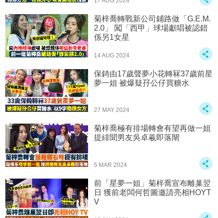
17 AUG 2024
菊梓喬轉戰新公司鋪路做「G.E.M.
2.0」 闖「西甲」球場獻唱被認錯
係另1女星
14 AUG 2024
保錡由17歲聲夢小花轉冧37歲前星
夢一姐 被爆疑孖公仔買糖水
27 MAY 2024
菊梓喬極有排場轉會有望再做一姐
提緋聞男友吳卓羲即落閘
5 MAR 2024
前「星夢一姐」菊梓喬宣布離巢翌
日 獲前老闆何哲圖邀請亮相HOYT
V