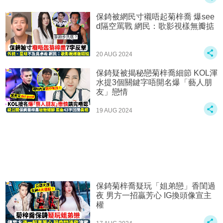
保錡被網民寸襯唔起菊梓喬 爆see
d隔空罵戰 網民：歌影視樣無瓣掂
20 AUG 2024
保錡疑被揭秘戀菊梓喬細節 KOL渾
水提3個關鍵字唔開名爆「藝人朋
友」戀情
19 AUG 2024
保錡菊梓喬疑玩「姐弟戀」香閨過
夜 男方一招贏芳心 IG換頭像宣主
權