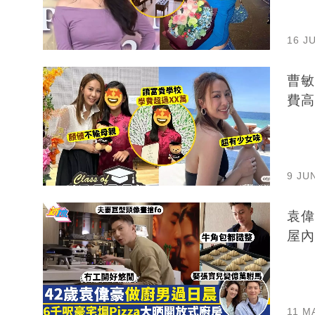
16 J
曹敏
費高
9 JU
袁偉
屋內
11 M