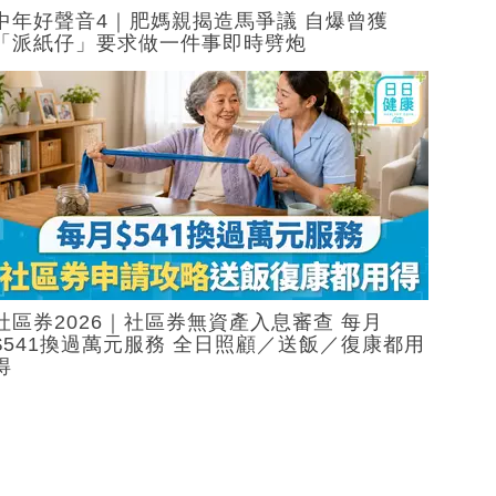
中年好聲音4｜肥媽親揭造馬爭議 自爆曾獲
「派紙仔」要求做一件事即時劈炮
社區券2026｜社區券無資產入息審查 每月
$541換過萬元服務 全日照顧／送飯／復康都用
得