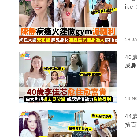
ike
19 J
40
成趣
13 N
44歲宋
揸百