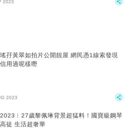
P 2023
瑤孖黃翠如拍片公開靚屋 網民憑1線索發現
信用過呢樣嘢
UG 2023
2023︱27歲黎佩琳背景超猛料！國寶級鋼琴
高徒 生活超奢華