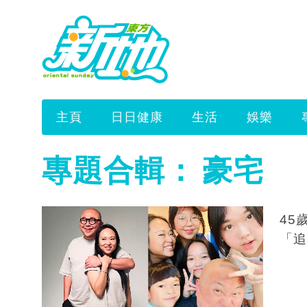
主頁
日日健康
生活
娛樂
專題合輯：
豪宅
45
「追