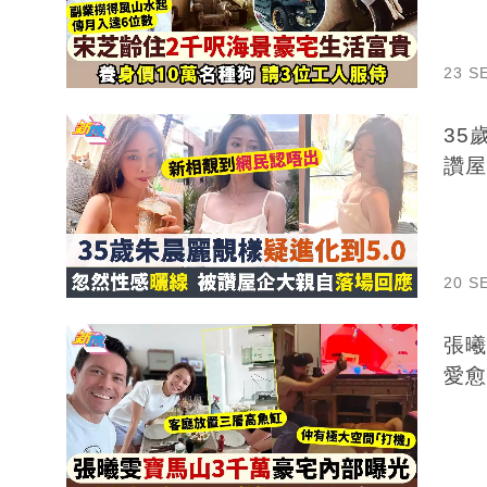
23 S
35
讚屋
20 S
張曦
愛愈