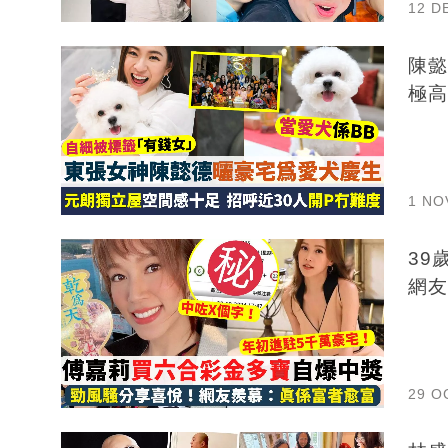
12 D
陳懿德
極高
1 NO
39
網友
29 O