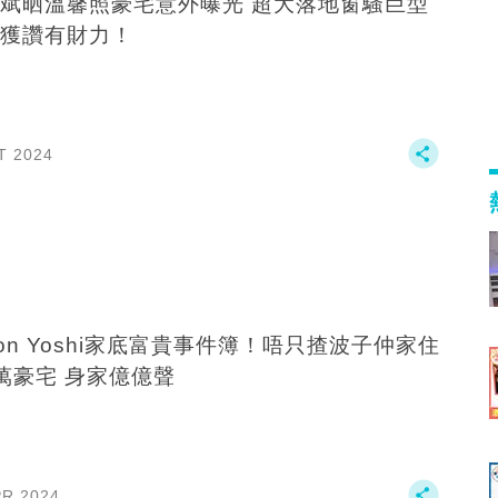
斌晒溫馨照豪宅意外曝光 超大落地窗騷巨型
獲讚有財力！
T 2024
son Yoshi家底富貴事件簿！唔只揸波子仲家住
6千萬豪宅 身家億億聲
PR 2024