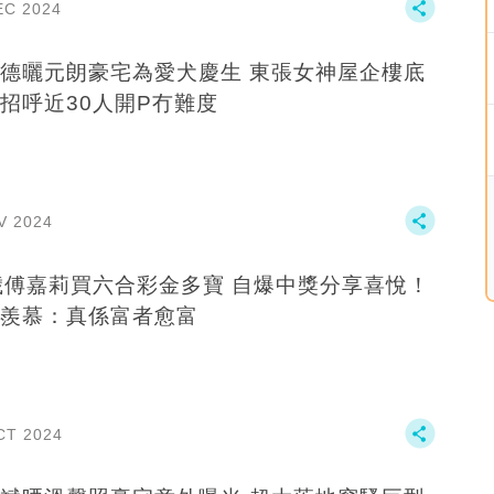
EC 2024
曬元朗豪宅為愛犬慶生 東張女神屋企樓底
招呼近30人開P冇難度
V 2024
歲傅嘉莉買六合彩金多寶 自爆中獎分享喜悅！
羨慕：真係富者愈富
CT 2024