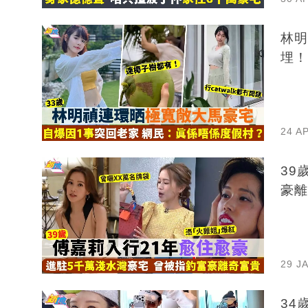
林明
埋！
24 A
39歲
豪離
29 J
34