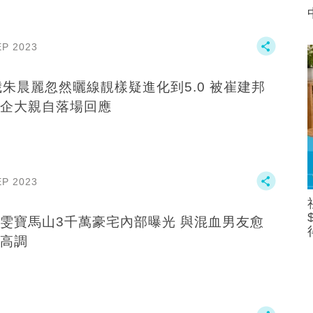
EP 2023
歲朱晨麗忽然曬線靚樣疑進化到5.0 被崔建邦
企大親自落場回應
EP 2023
雯寶馬山3千萬豪宅內部曝光 與混血男友愈
高調