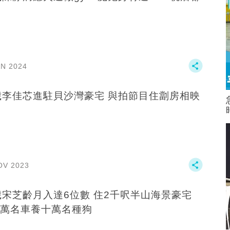
！
AN 2024
歲李佳芯進駐貝沙灣豪宅 與拍節目住劏房相映
OV 2023
芝齡月入達6位數 住2千呎半山海景豪宅
萬名車養十萬名種狗