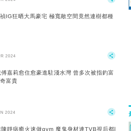
禎IG狂晒大馬豪宅 極寬敞空間竟然連樹都種
PR 2024
傅嘉莉愈住愈豪進駐淺水灣 曾多次被指釣富
奇富貴
AN 2024
歲陳靜病癒火速做gym 魔鬼身材連TVB視后都l