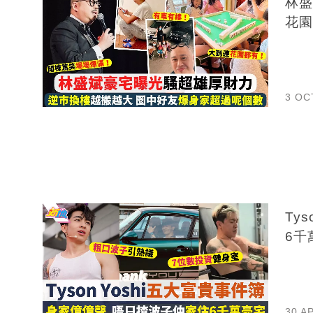
林盛
花園
3 OC
Ty
30 A