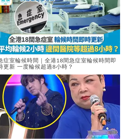
急症室輪候時間｜全港18間急症室輪候時間即
時更新 一度輪候超過8小時？