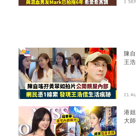
1 SE
陳自
王浩
21 A
港姐
大師