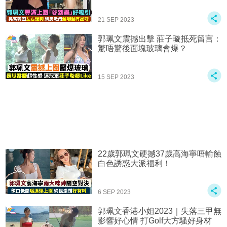
21 SEP 2023
郭珮文震撼出擊 莊子璇抵死留言：
驚唔驚後面塊玻璃會爆？
15 SEP 2023
22歲郭珮文硬撼37歲高海寧唔輸蝕
白色誘惑大派福利！
6 SEP 2023
郭珮文香港小姐2023｜失落三甲無
影響好心情 打Golf大方騷好身材