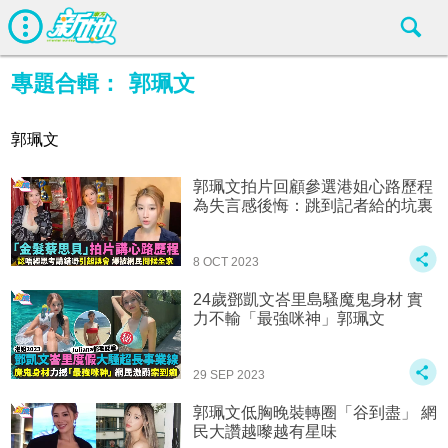
專題合輯：
郭珮文
郭珮文
郭珮文拍片回顧參選港姐心路歷程
為失言感後悔：跳到記者給的坑裏
8 OCT 2023
24歲鄧凱文峇里島騷魔鬼身材 實
力不輸「最強咪神」郭珮文
29 SEP 2023
郭珮文低胸晚裝轉圈「谷到盡」 網
民大讚越嚟越有星味