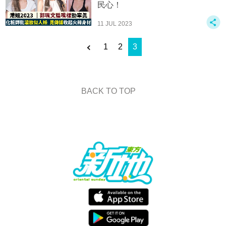
民心！
11 JUL 2023
1
2
3
BACK TO TOP