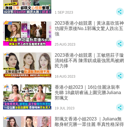
1 SEP 2023
2023香港小姐競選｜黃泳嘉吹笛神
功躍升票後No.1郭珮文驚人跌出五
強
25 AUG 2023
2023香港小姐競選｜王敏慈莊子璇
清純樣不再 陳霈錤成最強黑馬被網
民力捧
16 AUG 2023
香港小姐2023｜16位佳麗泳裝率
先睇 18歲胡睿涵上圍完勝Juliana
郭珮文
19 JUL 2023
郭珮文香港小姐2023 ｜Juliana無
敵身材完勝一眾佳麗 率真性格深得