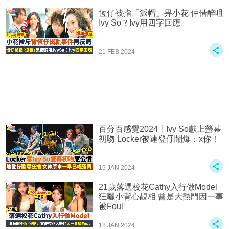
恆仔被指「派帽」畀小花 仲借醉咀
Ivy So？Ivy用四字回應
21 FEB 2024
百分百感覺2024丨Ivy So獻上螢幕
初吻 Locker被連登仔鬧爆：x你！
19 JAN 2024
21歲落選校花Cathy入行做Model
狂曬小背心靚相 曾是大熱門因一事
被Foul
18 JAN 2024