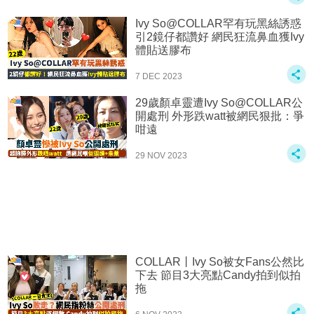
Ivy So@COLLAR罕有玩黑絲誘惑
引2鏡仔都讚好 網民狂流鼻血獲Ivy
體貼送膠布
7 DEC 2023
29歲顏卓靈遭Ivy So@COLLAR公
開處刑 外形跌watt被網民狠批：爭
咁遠
29 NOV 2023
COLLAR丨Ivy So被女Fans公然比
下去 節目3大亮點Candy拍到似拍
拖