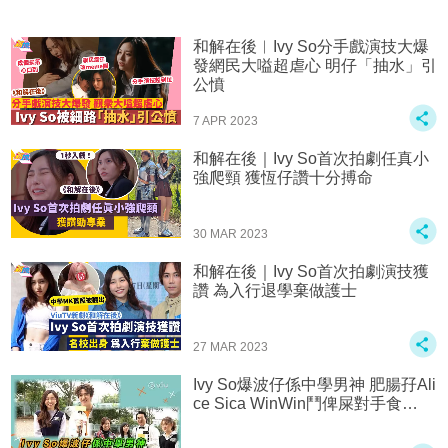
和解在後︱Ivy So分手戲演技大爆
發網民大嗌超虐心 明仔「抽水」引
公憤
7 APR 2023
和解在後｜Ivy So首次拍劇任真小
強爬頸 獲恆仔讚十分搏命
30 MAR 2023
和解在後｜Ivy So首次拍劇演技獲
讚 為入行退學棄做護士
27 MAR 2023
Ivy So爆波仔係中學男神 肥腸孖Ali
ce Sica WinWin鬥俾屎對手食…