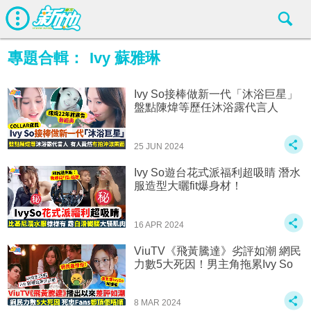
專題合輯：
Ivy 蘇雅琳
Ivy So接棒做新一代「沐浴巨星」
盤點陳煒等歷任沐浴露代言人
25 JUN 2024
Ivy So遊台花式派福利超吸睛 潛水
服造型大曬fit爆身材！
16 APR 2024
ViuTV《飛黃騰達》劣評如潮 網民
力數5大死因！男主角拖累Ivy So
8 MAR 2024