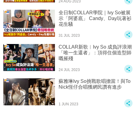
24 AUG 2023
全日制COLLAR學院｜Ivy So被展
示「阿婆底」 Candy、Day玩著衫
花生騷
31 JUL 2023
COLLAR新歌︳Ivy So 成負評浪潮
「唯一生還者」：頂得住個造型師
嘅摧殘
24 JUL 2023
蘇雅琳Ivy So挑戰歌唱擔當！與To
Nick恆仔合唱獲網民讚有進步
1 JUN 2023