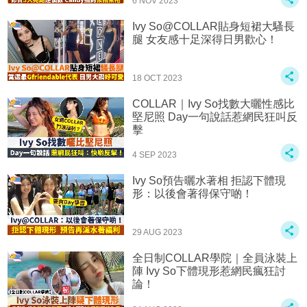
6 NOV 2023
Ivy So@COLLAR貼身短裙大騷長
腿 女友感十足深得日男歡心！
18 OCT 2023
COLLAR｜Ivy So找數大曬性感比
堅尼照 Day一句說話惹網民狂叫反
擊
4 SEP 2023
Ivy So預告曬水著相 拒認下體現
形：以後會著得保守啲！
29 AUG 2023
全日制COLLAR學院｜全員泳裝上
陣 Ivy So下體現形惹網民瘋狂討
論！