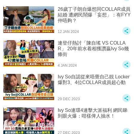
26歲丁子朗自爆想同COLLAR成員
結婚 遭網民鬧爆「妄想」：有FYY
仲唔夠？
12 JAN 2024
連登仔熱討「陳自瑤 VS COLLA
R」 20年前水着相獲讚贏Ivy So幾
條街
4 JAN 2024
Ivy So自認從來唔覺自己靚 Locker
爆對3、4位COLLAR成員超心動
29 DEC 2023
Ivy So連環4連擊大派福利 網民睇
到眼火爆：咁樣俾人抽水！
27 DEC 2023